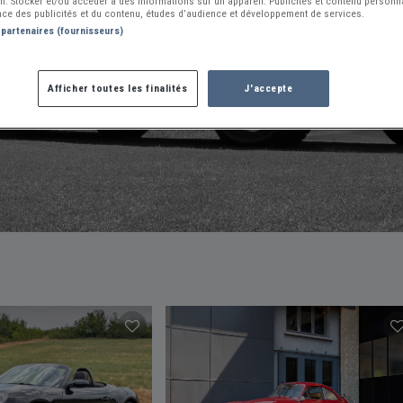
ion. Stocker et/ou accéder à des informations sur un appareil. Publicités et contenu person
ce des publicités et du contenu, études d’audience et développement de services.
VOIR NOS
54306
AUTRES ANNONCES
 partenaires (fournisseurs)
Afficher toutes les finalités
J'accepte