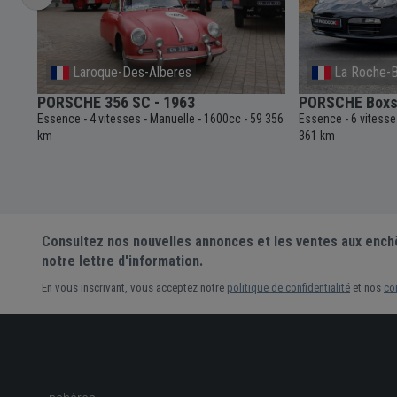
Laroque-Des-Alberes
La Roche-B
PORSCHE 356 SC - 1963
PORSCHE Boxst
Essence
4 vitesses
Manuelle
1600cc
59 356
Essence
6 vitess
-
-
-
-
-
km
361 km
Consultez nos nouvelles annonces et les ventes aux ench
notre lettre d'information.
En vous inscrivant, vous acceptez notre
politique de confidentialité
et nos
co