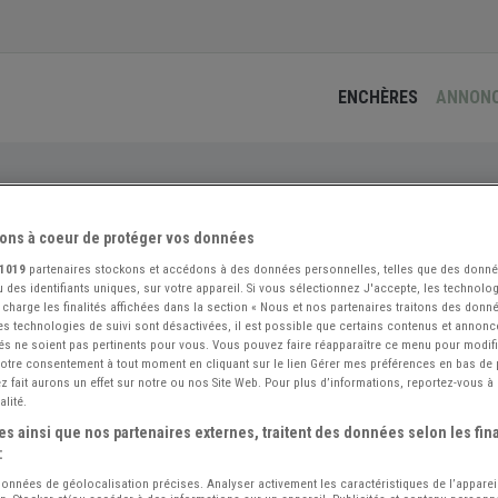
ENCHÈRES
ANNON
sponible
ons à coeur de protéger vos données
1019
partenaires stockons et accédons à des données personnelles, telles que des donn
 des identifiants uniques, sur votre appareil. Si vous sélectionnez J'accepte, les technolog
 charge les finalités affichées dans la section « Nous et nos partenaires traitons des donn
 les technologies de suivi sont désactivées, il est possible que certains contenus et annon
és ne soient pas pertinents pour vous. Vous pouvez faire réapparaître ce menu pour modif
 votre consentement à tout moment en cliquant sur le lien Gérer mes préférences en bas de
 fait aurons un effet sur notre ou nos Site Web. Pour plus d’informations, reportez-vous à 
Trop Tard !
alité.
s ainsi que nos partenaires externes, traitent des données selon les fina
Cette annonce n'est plus disponible :(
:
Mais nous avons d'autres annonces à vous proposer :
 données de géolocalisation précises. Analyser activement les caractéristiques de l’apparei