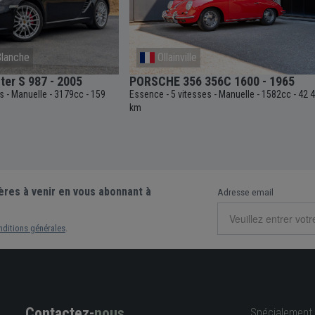
lanche
Ollainville
er S 987 - 2005
PORSCHE 356 356C 1600 - 1965
es
Manuelle
3179cc
159
Essence
5 vitesses
Manuelle
1582cc
42 
-
-
-
-
-
-
-
km
ères à venir en vous abonnant à
Adresse email
nditions générales
.
Contactez-
nous
Spécialement 