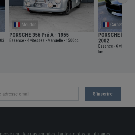
Meudon
Carnetin
PORSCHE 356 Pré A - 1955
PORSCHE boxster
2002
403
Essence
4 vitesses
Manuelle
1500cc
-
-
-
Essence
6 vitesses
-
km
pensé pour les passionnées d'autos, motos ou utilitaires