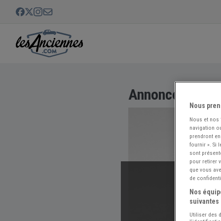
Annonce non di
Nous pren
Nous et nos
navigation ou
prendront en
fournir ». Si
sont présent
pour retirer
que vous avez
de confidenti
Nos équipe
suivantes 
Utiliser des