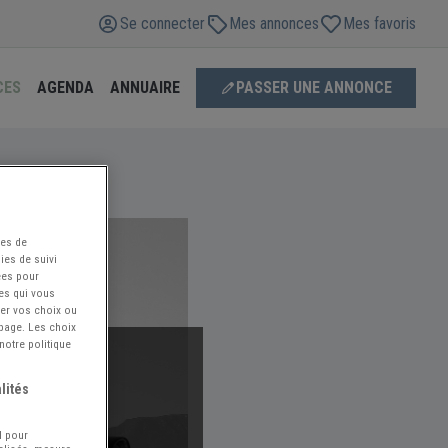
Se connecter
Mes annonces
Mes favoris
CES
AGENDA
ANNUAIRE
PASSER UNE ANNONCE
ées de
ies de suivi
ées pour
ces qui vous
ier vos choix ou
 page. Les choix
notre politique
lités
l pour