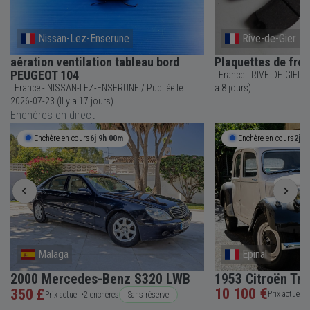
Nissan-Lez-Enserune
Rive-de-Gier
aération ventilation tableau bord
Plaquettes de fre
PEUGEOT 104
France - RIVE-DE-GIER / Publiée le 2026-08-01 (Il y
France - NISSAN-LEZ-ENSERUNE / Publiée le
a 8 jours)
2026-07-23 (Il y a 17 jours)
Enchères en direct
Enchère en cours
6j 9h 00m
Enchère en cours
2j 8
Malaga
Epinal
2000 Mercedes-Benz S320 LWB
1953 Citroën Tra
10 100 €
350 £
Prix actuel •
Prix actuel •
2 enchères
Sans réserve