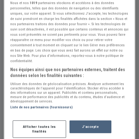
Nous et nos
1019
partenaires stockons et accédons à des données
personnelles, telles que des données de navigation ou des identifiants
uniques, sur votre appareil. Si vous sélectionnez J'accepte, les technologies
de suivi prendront en charge les finalités affichées dans la section « Nous et
nos partenaires traitons des données pour fournir ». Si les technologies de
suivi sont désactivées, il est possible que certains contenus et annonces qui
vous sont présentés ne soient pas pertinents pour vous. Vous pouvez faire
Réf : A664331
Actualisée le : 23/07/2026
réapparaître ce menu pour modifier vos choix ou pour retirer votre
consentement à tout moment en cliquant sur le lien Gérer mes préférences
Plaquettes de frein avant Peugeot 104
en bas de page. Les choix que vous avez fait aurons un effet sur notre ou
nos Site Web. Pour plus d’informations, reportez-vous à notre politique de
Créer une alerte Pièces PEUGEOT 104
confidentialité.
Nos équipes ainsi que nos partenaires externes, traitent des
20 €
données selon les finalités suivantes :
Utiliser des données de géolocalisation précises. Analyser activement les
caractéristiques de l’appareil pour l’identification. Stocker et/ou accéder à
Vendeur Particulier
des informations sur un appareil. Publicités et contenu personnalisés,
mesure de performance des publicités et du contenu, études d’audience et
Gard (30) - BAGNOLS-SUR-CEZE (30200)
développement de services.
Voir sur la carte
Liste de nos partenaires (fournisseurs)
Envoyer un email
Afficher toutes les
J'accepte
finalités