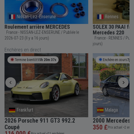
Nissan-Lez-Enserune
Rennes
Roulement arrière MERCEDES
SOLEX 30 PAAI fab
Mercedes 220
France - NISSAN-LEZ-ENSERUNE / Publiée le
2026-07-23 (Il y a 16 jours)
France - RENNES / Publiée le 2026-07-24 (Il y a 15
jours)
Enchères en direct
Termine bientôt
15h 20m 37s
Enchère en cours
7j 1
Frankfurt
Malaga
2026 Porsche 911 GT3 992.2
2000 Mercedes-
Coupé
350 £
Prix actuel •
2 ench
116 000 €
Prix actuel •
21 enchères