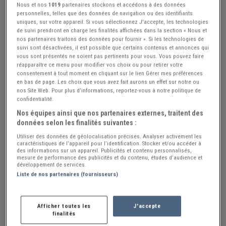
Nous et nos
1019
partenaires stockons et accédons à des données
personnelles, telles que des données de navigation ou des identifiants
uniques, sur votre appareil. Si vous sélectionnez J'accepte, les technologies
de suivi prendront en charge les finalités affichées dans la section « Nous et
nos partenaires traitons des données pour fournir ». Si les technologies de
suivi sont désactivées, il est possible que certains contenus et annonces qui
vous sont présentés ne soient pas pertinents pour vous. Vous pouvez faire
Réf : A497443
Actualisée le : 13/07/2026
réapparaître ce menu pour modifier vos choix ou pour retirer votre
consentement à tout moment en cliquant sur le lien Gérer mes préférences
Plaquettes de freins MERCEDES 220
en bas de page. Les choix que vous avez fait aurons un effet sur notre ou
nos Site Web. Pour plus d’informations, reportez-vous à notre politique de
Créer une alerte Pièces MERCEDES 220
confidentialité.
Nos équipes ainsi que nos partenaires externes, traitent des
40 €
données selon les finalités suivantes :
Utiliser des données de géolocalisation précises. Analyser activement les
caractéristiques de l’appareil pour l’identification. Stocker et/ou accéder à
Vendeur Particulier
des informations sur un appareil. Publicités et contenu personnalisés,
mesure de performance des publicités et du contenu, études d’audience et
Cher (18) - PLAIMPIED-GIVAUDINS (18340)
développement de services.
Voir sur la carte
Liste de nos partenaires (fournisseurs)
Envoyer un email
Afficher toutes les
J'accepte
finalités