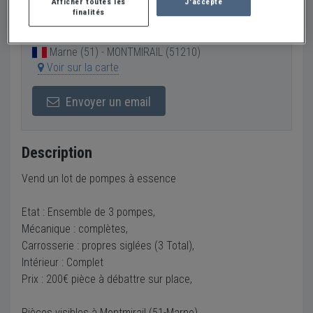
Afficher toutes les
J'accepte
finalités
Vendeur Particulier
Marne (51) - MONTMIRAIL (51210)
Voir sur la carte
Envoyer un email
Description
Vend un lot de pompes à essence
Etat : Ensemble de 3 pompes,
Mécanique : complètes,
Carrosserie : propres siglées (3 Total),
Intérieur : Complet
Prix : 200€ pièce à débattre sur place,
Pièces visibles à Montmirail (51-Marne)