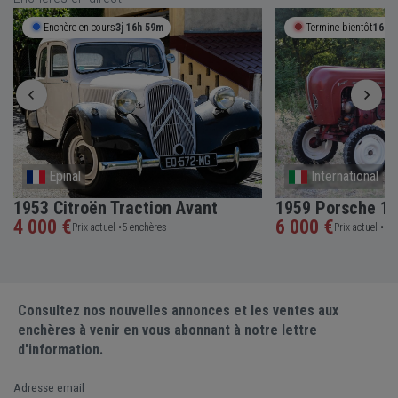
Enchère en cours
3j 16h 59m
Termine bientôt
16h 
Epinal
International
1953 Citroën Traction Avant
1959 Porsche 10
4 000 €
6 000 €
Prix actuel •
5 enchères
Prix actuel •
5 e
Consultez nos nouvelles annonces et les ventes aux
enchères à venir en vous abonnant à notre lettre
d'information.
Adresse email