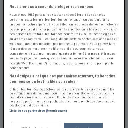
Nous prenons à coeur de protéger vos données
Nous et nos
1019
partenaires stockons et accédons à des données
personnelles, telles que des données de navigation ou des identifiants
uniques, sur votre appareil. Si vous sélectionnez J'accepte, les technologies
de suivi prendront en charge les finalités affichées dans la section « Nous et
nos partenaires traitons des données pour fournir ». Si les technologies de
suivi sont désactivées, il est possible que certains contenus et annonces qui
vous sont présentés ne soient pas pertinents pour vous. Vous pouvez faire
réapparaître ce menu pour modifier vos choix ou pour retirer votre
consentement à tout moment en cliquant sur le lien Gérer mes préférences
en bas de page. Les choix que vous avez fait aurons un effet sur notre ou
nos Site Web. Pour plus d’informations, reportez-vous à notre politique de
confidentialité.
Nos équipes ainsi que nos partenaires externes, traitent des
données selon les finalités suivantes :
Utiliser des données de géolocalisation précises. Analyser activement les
caractéristiques de l’appareil pour l’identification. Stocker et/ou accéder à
des informations sur un appareil. Publicités et contenu personnalisés,
Réf : A690526
Actualisée le : 26/07/2026
mesure de performance des publicités et du contenu, études d’audience et
développement de services.
Pompes à essence
Liste de nos partenaires (fournisseurs)
200 €