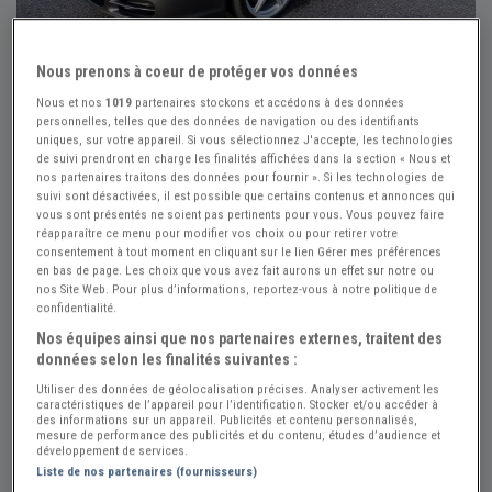
Nous prenons à coeur de protéger vos données
Nous et nos
1019
partenaires stockons et accédons à des données
personnelles, telles que des données de navigation ou des identifiants
uniques, sur votre appareil. Si vous sélectionnez J'accepte, les technologies
Réf : A799601
Actualisée le : 12/07/2026
de suivi prendront en charge les finalités affichées dans la section « Nous et
nos partenaires traitons des données pour fournir ». Si les technologies de
PORSCHE 911 997 CARRERA S X51 -
suivi sont désactivées, il est possible que certains contenus et annonces qui
vous sont présentés ne soient pas pertinents pour vous. Vous pouvez faire
2006
réapparaître ce menu pour modifier vos choix ou pour retirer votre
consentement à tout moment en cliquant sur le lien Gérer mes préférences
Créer une alerte PORSCHE 911
en bas de page. Les choix que vous avez fait aurons un effet sur notre ou
nos Site Web. Pour plus d’informations, reportez-vous à notre politique de
64 000 €
confidentialité.
Nos équipes ainsi que nos partenaires externes, traitent des
données selon les finalités suivantes :
Vendeur Particulier
Utiliser des données de géolocalisation précises. Analyser activement les
caractéristiques de l’appareil pour l’identification. Stocker et/ou accéder à
Isère (38) - SAINT-GEOIRS (38590)
des informations sur un appareil. Publicités et contenu personnalisés,
Voir sur la carte
mesure de performance des publicités et du contenu, études d’audience et
développement de services.
Liste de nos partenaires (fournisseurs)
Voir le téléphone