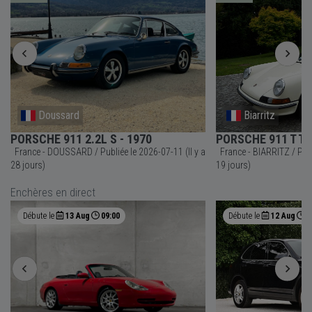
Doussard
Biarritz
PORSCHE 911 2.2L S - 1970
PORSCHE 911 T Tar
France - DOUSSARD / Publiée le 2026-07-11 (Il y a
France - BIARRITZ / Publiée le 2026-07-20 (Il y a
28 jours)
19 jours)
Enchères en direct
Débute le
13 Aug
09:00
Débute le
12 Aug
0