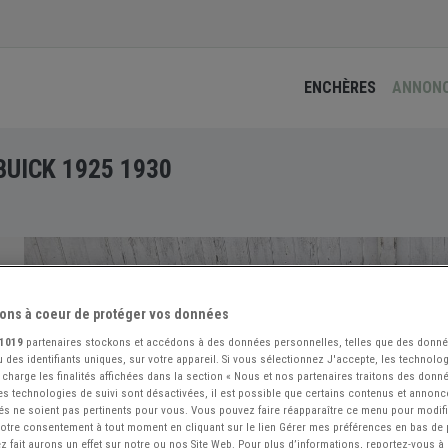
ENCHÈRES
ANNON
BUICK 1925 1930
ons à coeur de protéger vos données
1019
partenaires stockons et accédons à des données personnelles, telles que des donn
 des identifiants uniques, sur votre appareil. Si vous sélectionnez J'accepte, les technolog
 charge les finalités affichées dans la section « Nous et nos partenaires traitons des donn
 les technologies de suivi sont désactivées, il est possible que certains contenus et annon
és ne soient pas pertinents pour vous. Vous pouvez faire réapparaître ce menu pour modif
 votre consentement à tout moment en cliquant sur le lien Gérer mes préférences en bas de
 fait aurons un effet sur notre ou nos Site Web. Pour plus d’informations, reportez-vous à 