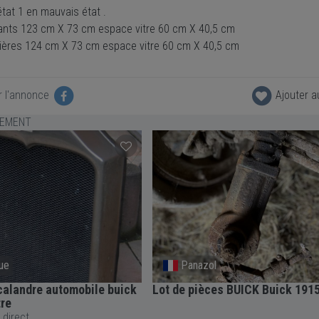
tat 1 en mauvais état .
ants 123 cm X 73 cm espace vitre 60 cm X 40,5 cm
rières 124 cm X 73 cm espace vitre 60 cm X 40,5 cm
r l'annonce
Ajouter a
LEMENT
ue
Panazol
calandre automobile buick
Lot de pièces BUICK Buick 191
re
 direct