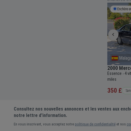
Termine bientôt
9h 33m 01s
Enchère e
International
Malag
eelbase
1959 Porsche 108 Tractor
2000 Merc
Diesel
6 vitesses
Manuelle
822cc
11 111 km
Essence
4 v
-
-
-
-
-
c
83 107
-
miles
350 £
6 251 €
San
Prix actuel •
6 enchères
Consultez nos nouvelles annonces et les ventes aux ench
notre lettre d'information.
En vous inscrivant, vous acceptez notre
politique de confidentialité
et nos
co