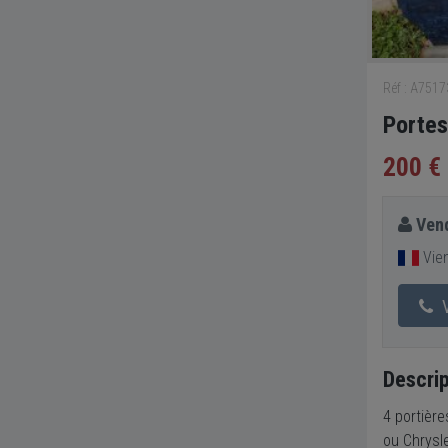
Réf : A751
Porte
200 €
Vend
Vien
V
Descrip
4 portière
ou Chrysle