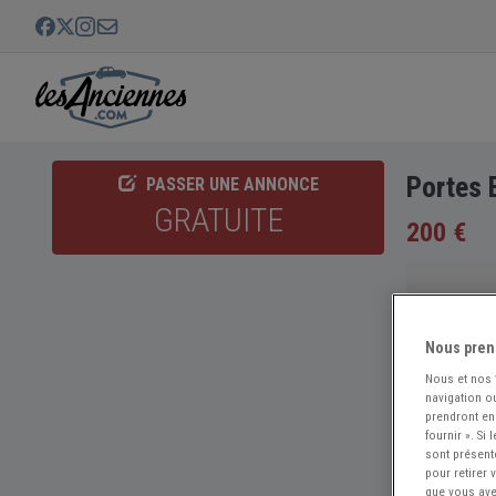
Portes 
PASSER UNE ANNONCE
GRATUITE
200 €
Nous pren
Nous et nos
navigation ou
prendront en
fournir ». Si
sont présent
pour retirer
que vous avez