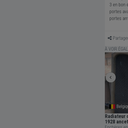
3 en bon é
portes av
portes ar
Partage
À VOIR ÉGA
Rennes
Belgiq
Pare brise BUICK LeSabre. Electra.
Radiateur 
Wildcat
1928 ancet
Enchères en