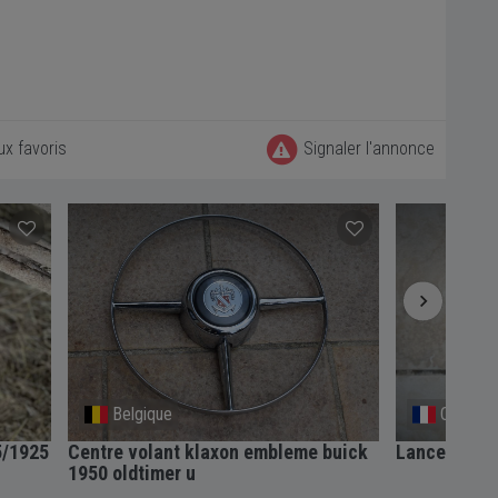
ux favoris
Signaler l'annonce
Belgique
Chauray
5/1925
Centre volant klaxon embleme buick
Lanceur BUI
1950 oldtimer u