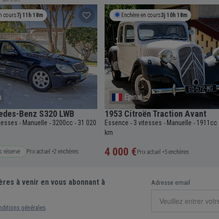
n cours
7j 11h 18m
Enchère en cours
3j 10h 18m
a
Epinal
edes-Benz S320 LWB
1953 Citroën Traction Avant
itesses
Manuelle
3200cc
31 020
Essence
3 vitesses
Manuelle
1911cc
-
-
-
-
-
-
km
4 000 €
s réserve
Prix actuel •
2 enchères
Prix actuel •
5 enchères
ères à venir en vous abonnant à
Adresse email
nditions générales
.