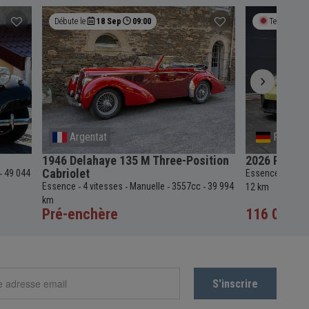
Débute le
18 Sep
09:00
Termine bie
Argentat
Frankfur
1946 Delahaye 135 M Three-Position
2026 Porsch
Cabriolet
49 044
Essence
7+ vi
-
-
Essence
4 vitesses
Manuelle
3557cc
39 994
-
-
-
-
12 km
km
Pré-enchère
116 000 €