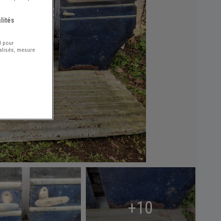
lités
l pour
nalisés, mesure
+10