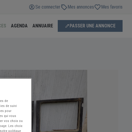
Se connecter
Mes annonces
Mes favoris
CES
AGENDA
ANNUAIRE
PASSER UNE ANNONCE
ées de
ies de suivi
ées pour
ces qui vous
ier vos choix ou
 page. Les choix
notre politique