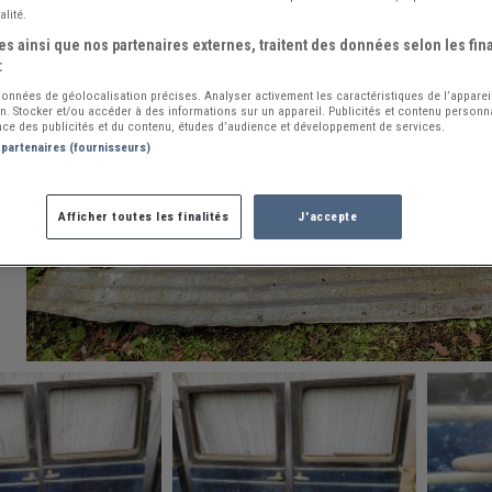
alité.
s ainsi que nos partenaires externes, traitent des données selon les fina
:
 données de géolocalisation précises. Analyser activement les caractéristiques de l’apparei
ion. Stocker et/ou accéder à des informations sur un appareil. Publicités et contenu person
ce des publicités et du contenu, études d’audience et développement de services.
 partenaires (fournisseurs)
Afficher toutes les finalités
J'accepte