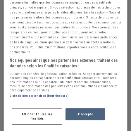
personnelles, telles que des données de navigation ou des identifiants
uniques, sur votre appareil. Si vous sélectionnez J'accepte, les technologies
Réf : A853802
Actualisée le : 06/08/2026
de suivi prendront en charge les finalités affichées dans la section « Nous et
nos partenaires traitons des données pour fournir ». Si les technologies de
Recherche pièces HUMBER Hawk MK6
suivi sont désactivées, il est possible que certains contenus et annonces qui
vous sont présentés ne soient pas pertinents pour vous. Vous pouvez faire
de 1955
réapparaître ce menu pour modifier vos choix ou pour retirer votre
consentement à tout moment en cliquant sur le lien Gérer mes préférences
en bas de page. Les choix que vous avez fait aurons un effet sur notre ou
nos Site Web. Pour plus d’informations, reportez-vous à notre politique de
Acheteur Particulier
confidentialité.
Seine et Marne (77) - SAINT-FARGEAU-PONTHIERRY
Nos équipes ainsi que nos partenaires externes, traitent des
données selon les finalités suivantes :
(77310)
Voir sur la carte
Utiliser des données de géolocalisation précises. Analyser activement les
caractéristiques de l’appareil pour l’identification. Stocker et/ou accéder à
Envoyer un email
des informations sur un appareil. Publicités et contenu personnalisés,
mesure de performance des publicités et du contenu, études d’audience et
développement de services.
Liste de nos partenaires (fournisseurs)
Description
Je recherche des pièces pour une Humber Hawk mk6 de
Afficher toutes les
J'accepte
finalités
1955