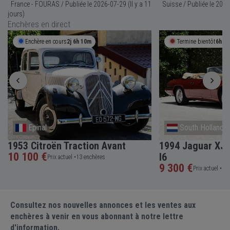
France - FOURAS / Publiée le 2026-07-29 (Il y a 11
Suisse / Pu
jours)
Enchères en direct
Enchère en cours
2j 6h 10m
Termine bientôt
6h 2
Epinal
South Holland
1953 Citroën Traction Avant
1994 Jaguar XJS
10 100 €
I6
Prix actuel •
13 enchères
9 300 €
Prix actuel •
6 e
Consultez nos nouvelles annonces et les ventes aux
enchères à venir en vous abonnant à notre lettre
d'information.