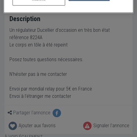
Description
Un régulateur Ducellier d'occasion en très bon état
référence 8224A
Le corps en tôle à été repeint
Posez toutes questions nécessaires.
N’hésiter pas à me contacter
Envoi par mondial relay pour 5€ en France
Envoi à l’étranger me contacter
Partager l'annonce
Ajouter aux favoris
Signaler l'annonce