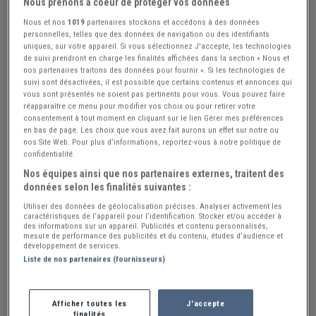
Nous prenons à coeur de protéger vos données
Nous et nos
1019
partenaires stockons et accédons à des données
personnelles, telles que des données de navigation ou des identifiants
uniques, sur votre appareil. Si vous sélectionnez J'accepte, les technologies
de suivi prendront en charge les finalités affichées dans la section « Nous et
nos partenaires traitons des données pour fournir ». Si les technologies de
suivi sont désactivées, il est possible que certains contenus et annonces qui
vous sont présentés ne soient pas pertinents pour vous. Vous pouvez faire
réapparaître ce menu pour modifier vos choix ou pour retirer votre
consentement à tout moment en cliquant sur le lien Gérer mes préférences
en bas de page. Les choix que vous avez fait aurons un effet sur notre ou
Réf : A481142
Actualisée le : 25/07/2026
nos Site Web. Pour plus d’informations, reportez-vous à notre politique de
confidentialité.
Régulateur Ducellier 8224A
Nos équipes ainsi que nos partenaires externes, traitent des
données selon les finalités suivantes :
75 €
Utiliser des données de géolocalisation précises. Analyser activement les
caractéristiques de l’appareil pour l’identification. Stocker et/ou accéder à
des informations sur un appareil. Publicités et contenu personnalisés,
Vendeur Particulier
mesure de performance des publicités et du contenu, études d’audience et
développement de services.
Haut Rhin (68) - ILLHAEUSERN (68970)
Liste de nos partenaires (fournisseurs)
Voir sur la carte
Afficher toutes les
J'accepte
Envoyer un email
finalités