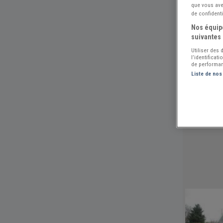
que vous avez
de confidenti
Nos équipe
suivantes 
Utiliser des
l’identificat
de performan
Liste de nos