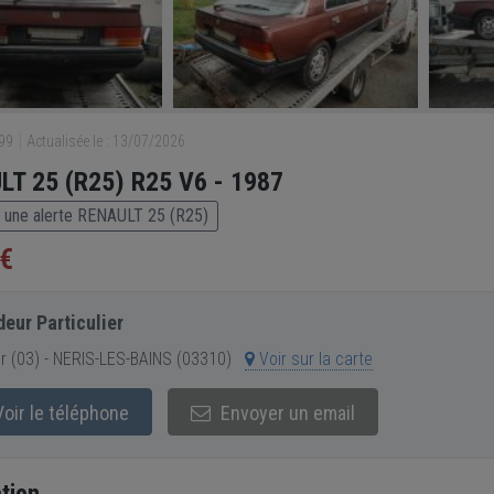
299
Actualisée le : 13/07/2026
T 25 (R25) R25 V6 - 1987
 une alerte RENAULT 25 (R25)
 €
eur Particulier
er (03) - NERIS-LES-BAINS (03310)
Voir sur la carte
oir le téléphone
Envoyer un email
tion