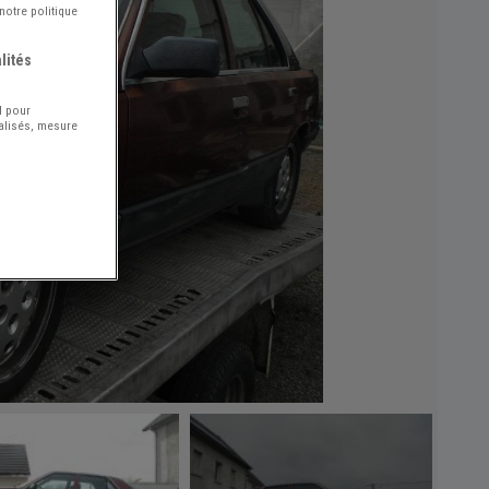
notre politique
lités
l pour
nalisés, mesure