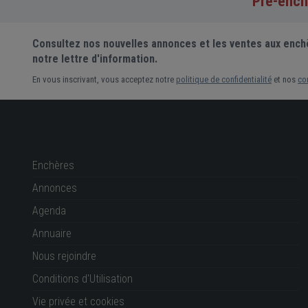
110 000 €
Pré-ench
Prix actuel •
20 enchères
Consultez nos nouvelles annonces et les ventes aux ench
notre lettre d'information.
En vous inscrivant, vous acceptez notre
politique de confidentialité
et nos
co
Enchères
Annonces
Agenda
Annuaire
Nous rejoindre
Conditions d'Utilisation
Vie privée et cookies