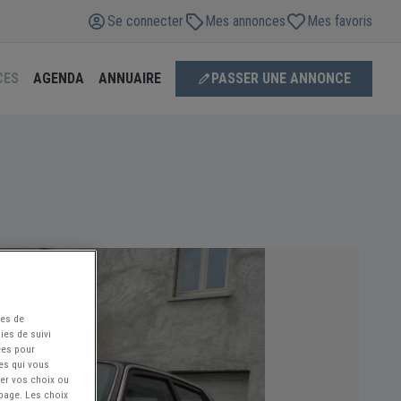
Se connecter
Mes annonces
Mes favoris
CES
AGENDA
ANNUAIRE
PASSER UNE ANNONCE
ées de
ies de suivi
ées pour
ces qui vous
ier vos choix ou
 page. Les choix