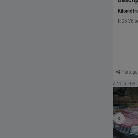
Kilométr
R 25 V6 se
Partage
À VOIR ÉGA