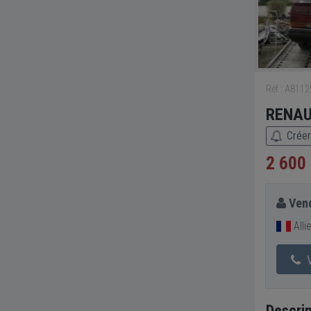
Réf : A811
RENAUL
Créer
2 600
Vend
Alli
V
Descrip