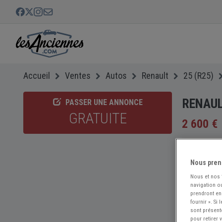
Accueil
Ventes
Autos
Renault
25 (R25)
RENAULT
PASSER UNE ANNONCE
GRATUITE
2 600 €
Nous pren
Nous et nos
navigation ou
prendront en
fournir ». Si
sont présent
pour retirer