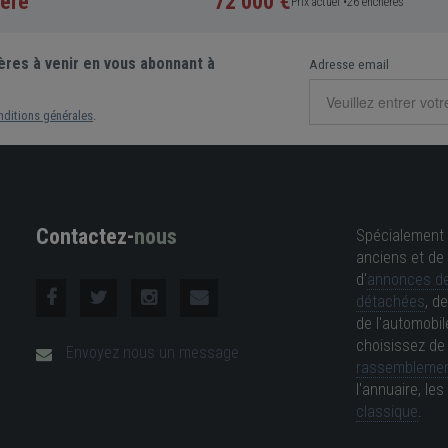
ère
72 000 €
Prix actuel •
26 enchères
ères à venir en vous abonnant à
Adresse email
nditions générales
.
Contactez-
nous
Spécialement 
anciens et de 
d'
annonces de
détachées
, d
de l'automobil
choisissez d
Envoyez nous un message
rassemblemen
l'annuaire, l
classique
.