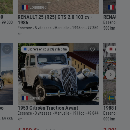
Louannec
Comine
89
RENAULT 25 (R25) GTS 2.0 103 cv -
RENAULT 25 
1986
99 000
Essence
5 vit
-
-
Essence
5 vitesses
Manuelle
1995cc
77 350
-
-
-
-
500 km
km
Enchère en cours
3j 21h 54m
Termine bie
Epinal
Internat
bo
1953 Citroën Traction Avant
1988 Porsch
Essence
3 vitesses
Manuelle
1911cc
49 044
Essence
5 vit
-
-
-
-
-
69 336
-
km
000 km