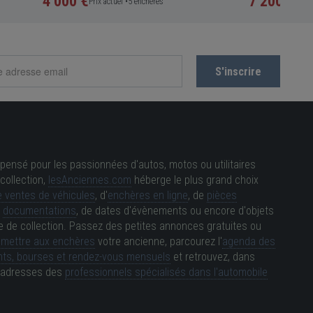
4 000 €
7 200 €
Prix actuel •
5 enchères
Prix a
pensé pour les passionnées d'autos, motos ou utilitaires
collection,
lesAnciennes.com
héberge le plus grand choix
 ventes de véhicules
, d'
enchères en ligne
, de
pièces
e
documentations
, de dates d'évènements ou encore d'objets
e de collection. Passez des petites annonces gratuites ou
e
mettre aux enchères
votre ancienne, parcourez l'
agenda des
ts, bourses et rendez-vous mensuels
et retrouvez, dans
es adresses des
professionnels spécialisés dans l'automobile