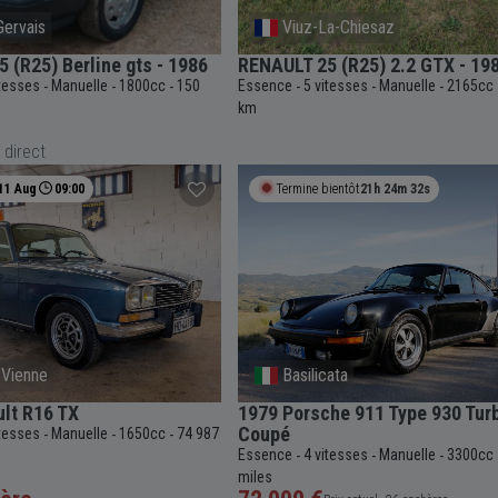
Gervais
Viuz-La-Chiesaz
 (R25) Berline gts - 1986
RENAULT 25 (R25) 2.2 GTX - 19
itesses
Manuelle
1800cc
150
Essence
5 vitesses
Manuelle
2165cc
-
-
-
-
-
-
km
 direct
11 Aug
09:00
Termine bientôt
21h 24m 31s
-Vienne
Basilicata
lt R16 TX
1979 Porsche 911 Type 930 Tur
Coupé
itesses
Manuelle
1650cc
74 987
-
-
-
Essence
4 vitesses
Manuelle
3300cc
-
-
-
miles