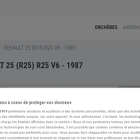
ENCHÈRES
ANNON
RENAULT 25 (R25) R25 V6 - 1987
 25 (R25) R25 V6 - 1987
ons à coeur de protéger vos données
1019
partenaires stockons et accédons à des données personnelles, telles que des donn
 des identifiants uniques, sur votre appareil. Si vous sélectionnez J'accepte, les technolog
 charge les finalités affichées dans la section « Nous et nos partenaires traitons des donn
 les technologies de suivi sont désactivées, il est possible que certains contenus et annon
és ne soient pas pertinents pour vous. Vous pouvez faire réapparaître ce menu pour modif
 votre consentement à tout moment en cliquant sur le lien Gérer mes préférences en bas de