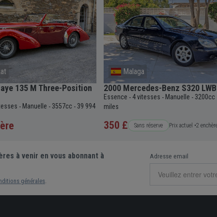
at
Malaga
aye 135 M Three-Position
2000 Mercedes-Benz S320 LWB
Essence
4 vitesses
Manuelle
3200cc
-
-
-
itesses
Manuelle
3557cc
39 994
-
-
-
miles
350 £
ère
Sans réserve
Prix actuel •
2 enchèr
ères à venir en vous abonnant à
Adresse email
nditions générales
.