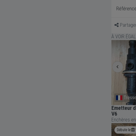
Référence
Partage
À VOIR ÉGA
Belgique
Tress
Cable frein à main + tuyau de frein
Emetteur 
RENAULT Clio 1
V6
Enchères en
Débute le
Demain
09:00
Débute le