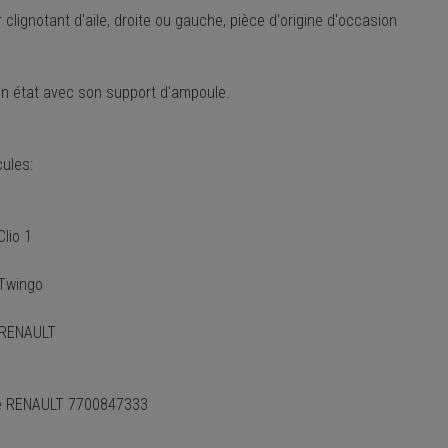
 clignotant d'aile, droite ou gauche, pièce d'origine d'occasion
on état avec son support d'ampoule.
cules:
lio 1
Twingo
 RENAULT
e RENAULT 7700847333