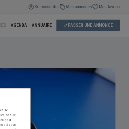
Se connecter
Mes annonces
Mes favoris
CES
AGENDA
ANNUAIRE
PASSER UNE ANNONCE
ées de
ies de suivi
ées pour
ces qui vous