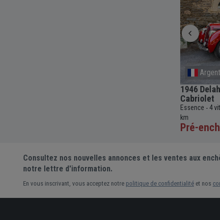
Chambray-Lès-Tours
Argent
1962 BMW F 700 Cabriolet
1946 Delah
Cabriolet
c
80 392
Essence
4 vitesses
Manuelle
697cc
27 973
-
-
-
-
-
Essence
4 v
km
-
km
Pré-enchère
Pré-ench
Consultez nos nouvelles annonces et les ventes aux ench
notre lettre d'information.
En vous inscrivant, vous acceptez notre
politique de confidentialité
et nos
co