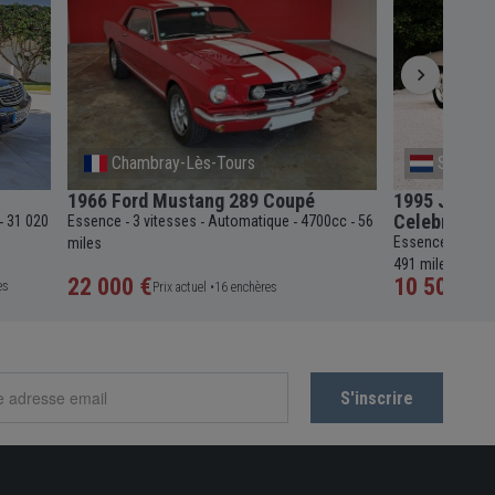
Chambray-Lès-Tours
South H
1966 Ford Mustang 289 Coupé
1995 Jaguar
Celebration
31 020
Essence
3 vitesses
Automatique
4700cc
56
-
-
-
-
-
Essence
4 vit
miles
-
491 miles
22 000 €
10 500 €
es
Prix actuel •
16 enchères
Pri