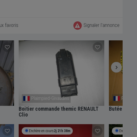
ux favoris
Signaler l'annonce
Plaimpied-Givaudins
Plaimpi
Boitier commande themic RENAULT
Butée d'amo
Clio
Enchère en cours
2j 21h 38m
Enchère en 