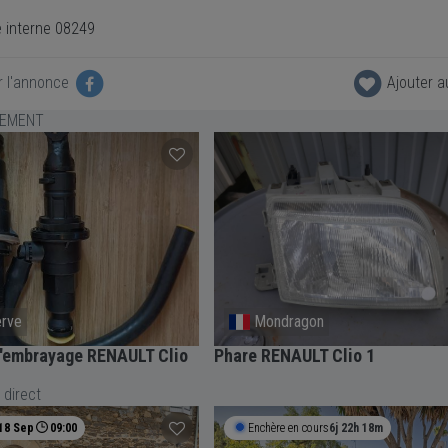
 interne 08249
r l'annonce
Ajouter a
LEMENT
erve
Mondragon
d'embrayage RENAULT Clio
Phare RENAULT Clio 1
 direct
18 Sep
09:00
Enchère en cours
6j 22h 18m