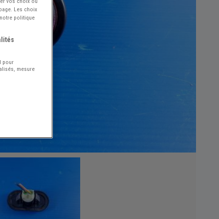
ier vos choix ou
 page. Les choix
notre politique
lités
l pour
nalisés, mesure