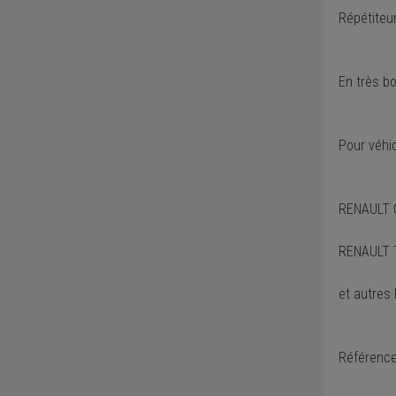
Répétiteur
En très b
Pour véhi
RENAULT C
RENAULT 
et autres
Référenc