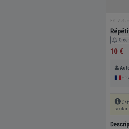
Réf : A645
Répéti
Créer
10 €
Auto
Héra
Cett
similai
Descrip