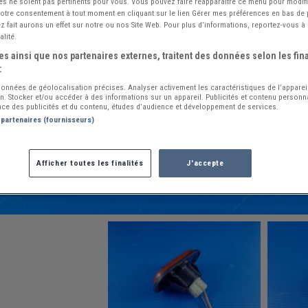
és ne soient pas pertinents pour vous. Vous pouvez faire réapparaître ce menu pour modif
 votre consentement à tout moment en cliquant sur le lien Gérer mes préférences en bas de
 fait aurons un effet sur notre ou nos Site Web. Pour plus d’informations, reportez-vous à 
alité.
s ainsi que nos partenaires externes, traitent des données selon les fina
:
 données de géolocalisation précises. Analyser activement les caractéristiques de l’apparei
ion. Stocker et/ou accéder à des informations sur un appareil. Publicités et contenu person
ce des publicités et du contenu, études d’audience et développement de services.
 partenaires (fournisseurs)
Afficher toutes les finalités
J'accepte