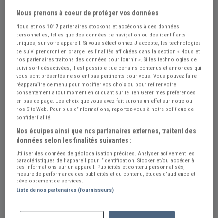
Nous prenons à coeur de protéger vos données
Nous et nos
1017
partenaires stockons et accédons à des données
personnelles, telles que des données de navigation ou des identifiants
uniques, sur votre appareil. Si vous sélectionnez J'accepte, les technologies
de suivi prendront en charge les finalités affichées dans la section « Nous et
nos partenaires traitons des données pour fournir ». Si les technologies de
suivi sont désactivées, il est possible que certains contenus et annonces qui
vous sont présentés ne soient pas pertinents pour vous. Vous pouvez faire
réapparaître ce menu pour modifier vos choix ou pour retirer votre
consentement à tout moment en cliquant sur le lien Gérer mes préférences
en bas de page. Les choix que vous avez fait aurons un effet sur notre ou
nos Site Web. Pour plus d’informations, reportez-vous à notre politique de
confidentialité.
Réf : A296815
Actualisée le : 29/07/2026
Nos équipes ainsi que nos partenaires externes, traitent des
données selon les finalités suivantes :
Réservoir BSA / TRIUMPH G /FLASH.
Utiliser des données de géolocalisation précises. Analyser activement les
A65 ts mod
caractéristiques de l’appareil pour l’identification. Stocker et/ou accéder à
des informations sur un appareil. Publicités et contenu personnalisés,
mesure de performance des publicités et du contenu, études d’audience et
189 €
développement de services.
Liste de nos partenaires (fournisseurs)
Vendeur Particulier