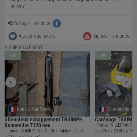
.80 Mm )
Partager l'annonce
Ajouter aux favoris
Signaler l'annonce
À VOIR ÉGALEMENT
PRO
PRO
Romilly-Sur-Seine
Villefranche-d
Silencieux echappement TRIUMPH
Carénage TRIUMPH
Bonneville T120 neu
France - VILLEFRANCHE-DE-R
France - ROMILLY-SUR-SEINE / Publiée le 2026-
le 2026-07-23 (Il y a 15 j
07-27 (Il y a 11 jours)