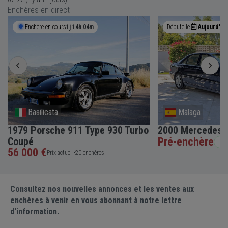
Enchères en direct
Enchère en cours
1j 14h 04m
Débute le
Aujourd'hui
Basilicata
Malaga
1979 Porsche 911 Type 930 Turbo
2000 Mercedes-
Coupé
Pré-enchère
San
56 000 €
Prix actuel •
20 enchères
Consultez nos nouvelles annonces et les ventes aux
enchères à venir en vous abonnant à notre lettre
d'information.