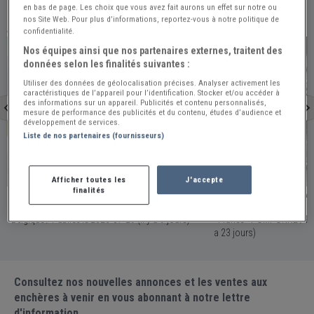
en bas de page. Les choix que vous avez fait aurons un effet sur notre ou
nos Site Web. Pour plus d’informations, reportez-vous à notre politique de
À VOIR ÉGALEMENT
confidentialité.
PRO
PRO
Nos équipes ainsi que nos partenaires externes, traitent des
données selon les finalités suivantes :
Utiliser des données de géolocalisation précises. Analyser activement les
caractéristiques de l’appareil pour l’identification. Stocker et/ou accéder à
des informations sur un appareil. Publicités et contenu personnalisés,
mesure de performance des publicités et du contenu, études d’audience et
développement de services.
Liste de nos partenaires (fournisseurs)
Belgique
Pomponne
Afficher toutes les
J'accepte
finalités
ROLLS ROYCE Phantom I All-weather
ROLLS ROYCE Silve
Tourer - 1929
Young - 1962
Belgique / Publiée le 2026-07-29 (Il y a 9 jours)
France - POMPONNE / Publiée le 2026-07-15 (Il y
a 23 jours)
Consultez nos nouvelles annonces et les ventes aux
enchères à venir en vous abonnant à notre lettre
d'information.