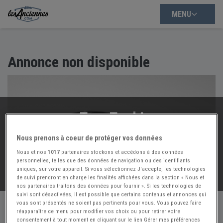
MENU
Annonce non disponible
Trop Tard !
Cette annonce n'est plus disponible :(
Nous prenons à coeur de protéger vos données
Mais nous avons d'autres annonces à vous proposer :
Nous et nos
1017
partenaires stockons et accédons à des données
personnelles, telles que des données de navigation ou des identifiants
uniques, sur votre appareil. Si vous sélectionnez J'accepte, les technologies
VOIR NOS
54366
AUTRES ANNONCES
de suivi prendront en charge les finalités affichées dans la section « Nous et
nos partenaires traitons des données pour fournir ». Si les technologies de
suivi sont désactivées, il est possible que certains contenus et annonces qui
vous sont présentés ne soient pas pertinents pour vous. Vous pouvez faire
réapparaître ce menu pour modifier vos choix ou pour retirer votre
consentement à tout moment en cliquant sur le lien Gérer mes préférences