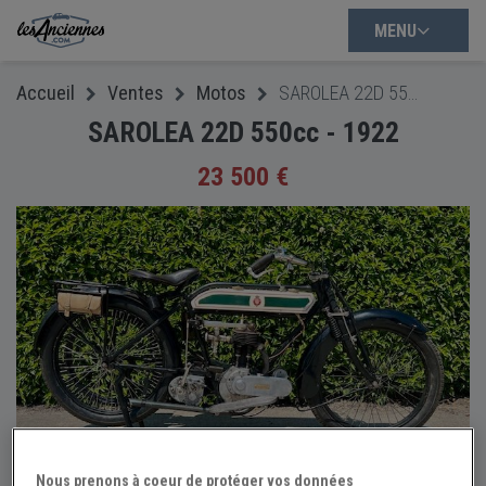
MENU
Accueil
Ventes
Motos
SAROLEA 22D 550cc - 1922
SAROLEA 22D 550cc - 1922
23 500 €
Nous prenons à coeur de protéger vos données