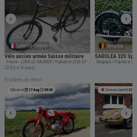
Lons-Le-Saunier
Belgique
Vélo ancien armée Suisse militaire
SAROLEA 32S Spor
France - LONS-LE-SAUNIER / Publiée le 2026-07-
Belgique 
22 (Il y a 16 jours)
Enchères en direct
Débute le
17 Aug
09:00
Termine bientôt
23h 