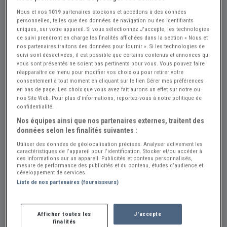
Nous et nos
1019
partenaires stockons et accédons à des données
personnelles, telles que des données de navigation ou des identifiants
+12
uniques, sur votre appareil. Si vous sélectionnez J'accepte, les technologies
de suivi prendront en charge les finalités affichées dans la section « Nous et
nos partenaires traitons des données pour fournir ». Si les technologies de
suivi sont désactivées, il est possible que certains contenus et annonces qui
vous sont présentés ne soient pas pertinents pour vous. Vous pouvez faire
Réf : A876598
Actualisée le : 01/08/2026
réapparaître ce menu pour modifier vos choix ou pour retirer votre
SAROLEA 22D 550cc - 1922
consentement à tout moment en cliquant sur le lien Gérer mes préférences
en bas de page. Les choix que vous avez fait aurons un effet sur notre ou
Créer une alerte SAROLEA 22D
nos Site Web. Pour plus d’informations, reportez-vous à notre politique de
confidentialité.
23 500 €
Nos équipes ainsi que nos partenaires externes, traitent des
données selon les finalités suivantes :
Utiliser des données de géolocalisation précises. Analyser activement les
HD-classic
PRO
caractéristiques de l’appareil pour l’identification. Stocker et/ou accéder à
des informations sur un appareil. Publicités et contenu personnalisés,
Belgique
mesure de performance des publicités et du contenu, études d’audience et
développement de services.
Liste de nos partenaires (fournisseurs)
Voir le téléphone
Afficher toutes les
J'accepte
Envoyer un email
finalités