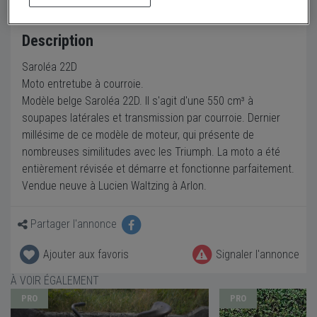
Description
Saroléa 22D
Moto entretube à courroie.
Modèle belge Saroléa 22D. Il s'agit d'une 550 cm³ à
soupapes latérales et transmission par courroie. Dernier
millésime de ce modèle de moteur, qui présente de
nombreuses similitudes avec les Triumph. La moto a été
entièrement révisée et démarre et fonctionne parfaitement.
Vendue neuve à Lucien Waltzing à Arlon.
Partager l'annonce
Ajouter aux favoris
Signaler l'annonce
À VOIR ÉGALEMENT
PRO
PRO