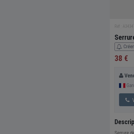
Réf : A343
Serrur
Créer
38 €
Vend
Gard
V
Descrip
Serrure d