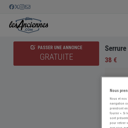
Serrure
PASSER UNE ANNONCE
GRATUITE
38 €
Nous pren
Nous et nos
navigation ou
prendront en
fournir ». Si
sont présent
pour retirer
que vous avez