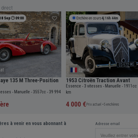
 direct
18 Sep
09:00
Enchère en cours
4j 16h 44m
at
Epinal
aye 135 M Three-Position
1953 Citroën Traction Avant
Essence
3 vitesses
Manuelle
1911cc
-
-
-
itesses
Manuelle
3557cc
39 994
-
-
-
km
ère
4 000 €
Prix actuel •
5 enchères
ères à venir en vous abonnant à
Adresse email