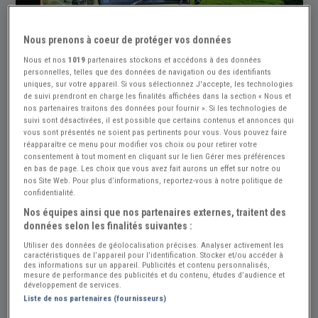
Nous prenons à coeur de protéger vos données
Nous et nos
1019
partenaires stockons et accédons à des données
personnelles, telles que des données de navigation ou des identifiants
uniques, sur votre appareil. Si vous sélectionnez J'accepte, les technologies
de suivi prendront en charge les finalités affichées dans la section « Nous et
nos partenaires traitons des données pour fournir ». Si les technologies de
suivi sont désactivées, il est possible que certains contenus et annonces qui
vous sont présentés ne soient pas pertinents pour vous. Vous pouvez faire
réapparaître ce menu pour modifier vos choix ou pour retirer votre
consentement à tout moment en cliquant sur le lien Gérer mes préférences
en bas de page. Les choix que vous avez fait aurons un effet sur notre ou
nos Site Web. Pour plus d’informations, reportez-vous à notre politique de
confidentialité.
Nos équipes ainsi que nos partenaires externes, traitent des
données selon les finalités suivantes :
+1
Utiliser des données de géolocalisation précises. Analyser activement les
caractéristiques de l’appareil pour l’identification. Stocker et/ou accéder à
des informations sur un appareil. Publicités et contenu personnalisés,
mesure de performance des publicités et du contenu, études d’audience et
Réf : A812805
Actualisée le : 30/07/2026
développement de services.
Liste de nos partenaires (fournisseurs)
SIMCA Aronde P 60 MONTLHÉRY -