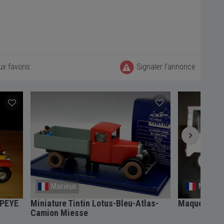
ux favoris
Signaler l'annonce
Macey
Mairieu
as-
Maquettes auto moto
Miniature T