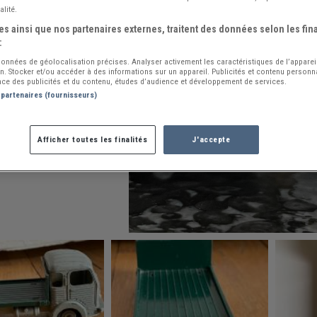
alité.
s ainsi que nos partenaires externes, traitent des données selon les fina
:
 données de géolocalisation précises. Analyser activement les caractéristiques de l’apparei
ion. Stocker et/ou accéder à des informations sur un appareil. Publicités et contenu person
ce des publicités et du contenu, études d’audience et développement de services.
 partenaires (fournisseurs)
Afficher toutes les finalités
J'accepte