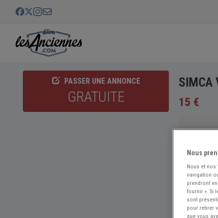
SIMCA V
PASSER UNE ANNONCE
GRATUITE
15 €
Nous pren
Nous et nos
navigation ou
prendront en
fournir ». Si
sont présent
pour retirer
que vous avez