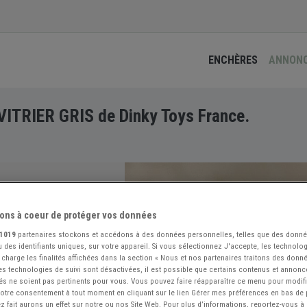
ENCHÈRES
ANNON
ITRIER GRIS de Dinky Toys France.
ons à coeur de protéger vos données
1019
partenaires stockons et accédons à des données personnelles, telles que des donn
 des identifiants uniques, sur votre appareil. Si vous sélectionnez J'accepte, les technolog
 charge les finalités affichées dans la section « Nous et nos partenaires traitons des donn
 les technologies de suivi sont désactivées, il est possible que certains contenus et annon
és ne soient pas pertinents pour vous. Vous pouvez faire réapparaître ce menu pour modif
 votre consentement à tout moment en cliquant sur le lien Gérer mes préférences en bas de
 fait aurons un effet sur notre ou nos Site Web. Pour plus d’informations, reportez-vous à 