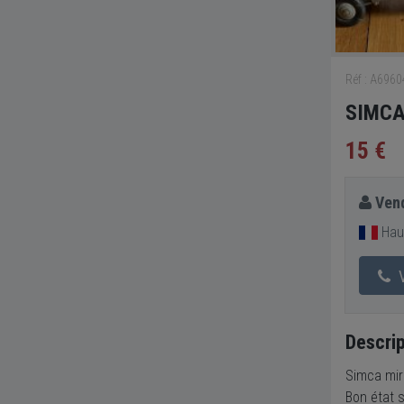
Réf : A696
SIMCA 
15 €
Vend
Hau
V
Descrip
Simca miro
Bon état 