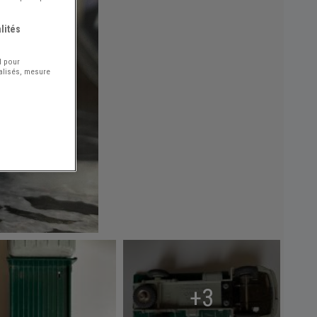
lités
l pour
nalisés, mesure
+3