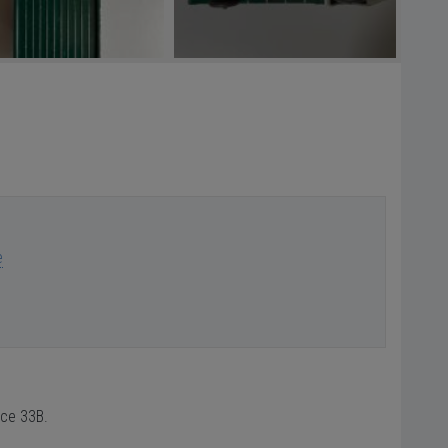
e
nce 33B.