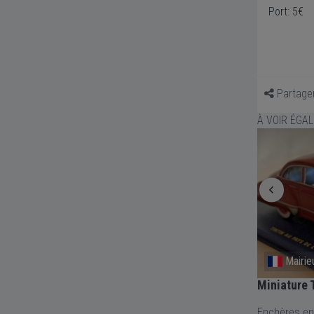
Port: 5€
Partage
À VOIR ÉGA
Mairieux
Yevre-
Miniature Tintin BUICK
Miniature 
CORGI TOY
Enchères en