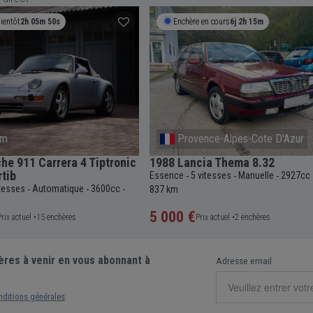
en cours
6j 2h 15m
Termine bientôt
2h 30m 49s
nce-Alpes-Cote D'Azur
Frankfurt
ia Thema 8.32
2026 Porsche 911 GT3 992.2 C
vitesses
Manuelle
2927cc
145
Essence
7+ vitesses
Automatique
4
-
-
-
-
-
-
12 km
134 000 €
ix actuel •
2 enchères
Prix actuel •
24 enchères
ères à venir en vous abonnant à
Adresse email
nditions générales
.