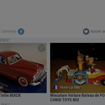
r l'annonce
Ajouter a
LEMENT
La-Ville
Mairieux
Voiture Bateau de POPEYE
Miniature Tintin Lotus-Bleu-Atl
S 802
Camion Miesse
 direct