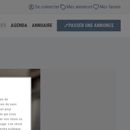
Se connecter
Mes annonces
Mes favoris
CES
AGENDA
ANNUAIRE
PASSER UNE ANNONCE
ées de
ies de suivi
ées pour
ces qui vous
ier vos choix ou
 page. Les choix
notre politique