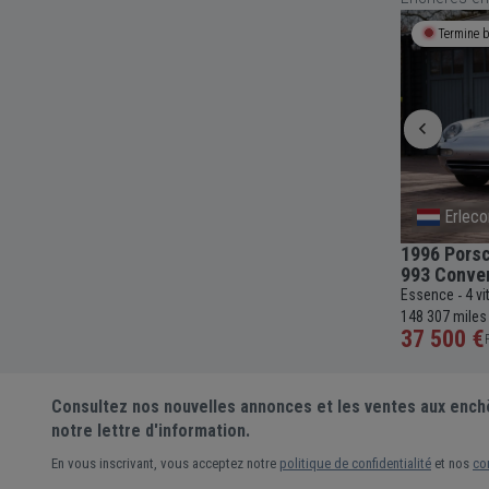
Termine bientôt
2h 05m 49s
Enchère 
Erlecom
Prove
eelbase
1996 Porsche 911 Carrera 4 Tiptronic
1988 Lanc
993 Convertib
Essence
5 
-
cc
83 107
Essence
4 vitesses
Automatique
3600cc
-
-
-
-
-
837 km
148 307 miles
37 500 €
5 000 €
Prix actuel •
15 enchères
Pr
Consultez nos nouvelles annonces et les ventes aux ench
notre lettre d'information.
En vous inscrivant, vous acceptez notre
politique de confidentialité
et nos
co