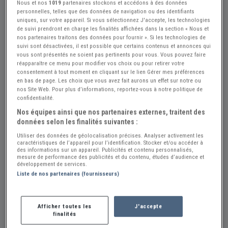
Nous et nos
1019
partenaires stockons et accédons à des données
personnelles, telles que des données de navigation ou des identifiants
uniques, sur votre appareil. Si vous sélectionnez J'accepte, les technologies
Réf : A885100
Publiée le : 08/07/2026
de suivi prendront en charge les finalités affichées dans la section « Nous et
nos partenaires traitons des données pour fournir ». Si les technologies de
SOLEX 330 - 1953
suivi sont désactivées, il est possible que certains contenus et annonces qui
vous sont présentés ne soient pas pertinents pour vous. Vous pouvez faire
Créer une alerte SOLEX 330
réapparaître ce menu pour modifier vos choix ou pour retirer votre
consentement à tout moment en cliquant sur le lien Gérer mes préférences
500 €
en bas de page. Les choix que vous avez fait aurons un effet sur notre ou
nos Site Web. Pour plus d’informations, reportez-vous à notre politique de
confidentialité.
Vendeur Particulier
Nos équipes ainsi que nos partenaires externes, traitent des
données selon les finalités suivantes :
Landes (40) - CAMPET-ET-LAMOLERE (40090)
Voir sur la carte
Utiliser des données de géolocalisation précises. Analyser activement les
caractéristiques de l’appareil pour l’identification. Stocker et/ou accéder à
des informations sur un appareil. Publicités et contenu personnalisés,
mesure de performance des publicités et du contenu, études d’audience et
Voir le téléphone
développement de services.
Liste de nos partenaires (fournisseurs)
Envoyer un email
Afficher toutes les
J'accepte
finalités
Description