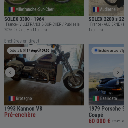
Villefranche-Sur-Cher
Audierne
SOLEX 3300 - 1964
SOLEX 2200 s 2200
France - VILLEFRANCHE-SUR-CHER / Publiée le
France - AUDIERNE / Publiée le 2026-07-21 (Il y a
2026-07-27 (Il y a 11 jours)
17 jours)
Enchères en direct
Débute le
14 Aug
09:00
Enchère en cours
1j 1
Bretagne
Basilicata
1993 Kannon V8
1979 Porsche 91
Pré-enchère
Coupé
60 000 €
Prix actuel •