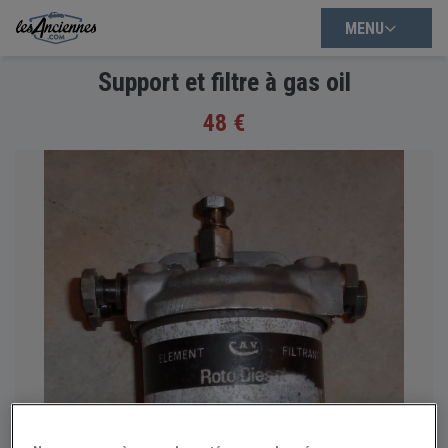
MENU
Support et filtre à gas oil
48 €