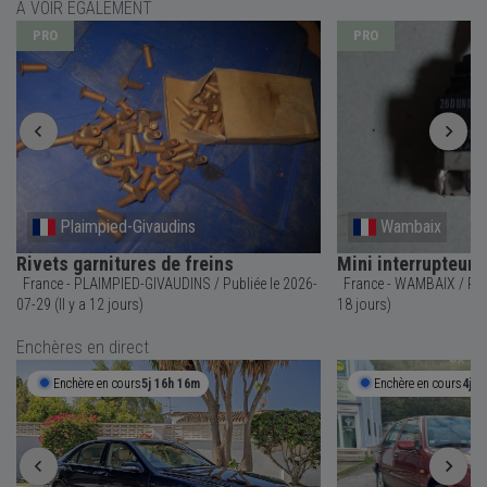
À VOIR ÉGALEMENT
PRO
PRO
Plaimpied-Givaudins
Wambaix
Rivets garnitures de freins
Mini interrupteur
France - PLAIMPIED-GIVAUDINS / Publiée le 2026-
France - WAMBAIX / Publiée le 2026-07-23 (Il y a
07-29 (Il y a 12 jours)
18 jours)
Enchères en direct
Enchère en cours
5j 16h 16m
Enchère en cours
4j 1