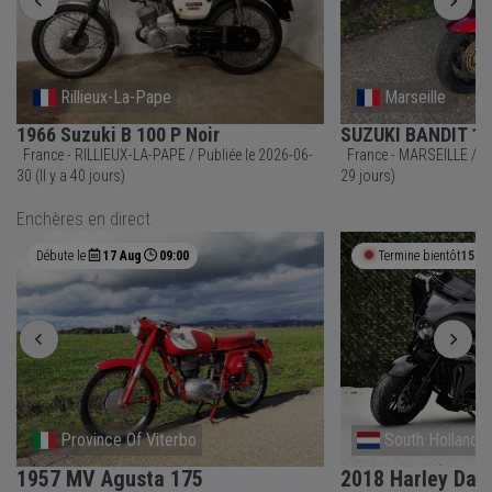
Rillieux-La-Pape
Marseille
1966 Suzuki B 100 P Noir
SUZUKI BANDIT 120
France - RILLIEUX-LA-PAPE / Publiée le 2026-06-
France - MARSEILLE / Publiée le 2026-07-11 (Il y a
30 (Il y a 40 jours)
29 jours)
Enchères en direct
Débute le
17 Aug
09:00
Termine bientôt
15h 
Province Of Viterbo
South Holland
1957 MV Agusta 175
2018 Harley Dav