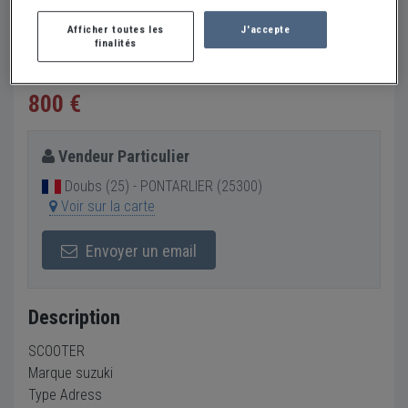
SUZUKI ADRESS 100 CC SCOOTER -
Afficher toutes les
J'accepte
1994
finalités
Créer une alerte SUZUKI ADRESS 100 CC
800 €
Vendeur Particulier
Doubs (25) - PONTARLIER (25300)
Voir sur la carte
Envoyer un email
Description
SCOOTER
Marque suzuki
Type Adress