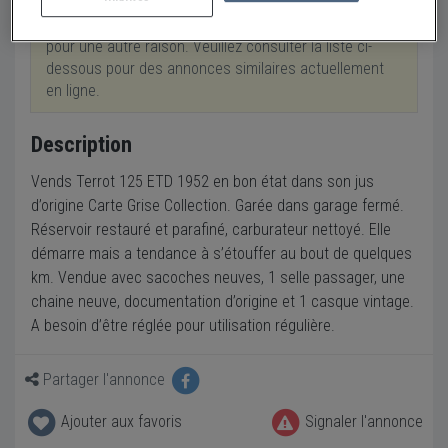
Cette annonce a été retirée suite à une vente ou
pour une autre raison. Veuillez consulter la liste ci-
dessous pour des annonces similaires actuellement
en ligne.
Description
Vends Terrot 125 ETD 1952 en bon état dans son jus
d’origine Carte Grise Collection. Garée dans garage fermé.
Réservoir restauré et parafiné, carburateur nettoyé. Elle
démarre mais a tendance à s’étouffer au bout de quelques
km. Vendue avec sacoches neuves, 1 selle passager, une
chaine neuve, documentation d’origine et 1 casque vintage.
A besoin d’être réglée pour utilisation régulière.
Partager l'annonce
Ajouter aux favoris
Signaler l'annonce