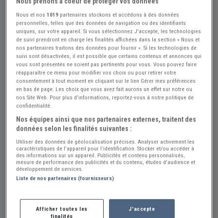
Nous prenons à coeur de protéger vos données
Nous et nos
1019
partenaires stockons et accédons à des données
personnelles, telles que des données de navigation ou des identifiants
uniques, sur votre appareil. Si vous sélectionnez J'accepte, les technologies
de suivi prendront en charge les finalités affichées dans la section « Nous et
nos partenaires traitons des données pour fournir ». Si les technologies de
suivi sont désactivées, il est possible que certains contenus et annonces qui
vous sont présentés ne soient pas pertinents pour vous. Vous pouvez faire
réapparaître ce menu pour modifier vos choix ou pour retirer votre
Réf : A870383
Actualisée le : 17/06/2026
consentement à tout moment en cliquant sur le lien Gérer mes préférences
en bas de page. Les choix que vous avez fait aurons un effet sur notre ou
TERROT ETD 125 - 1952
nos Site Web. Pour plus d’informations, reportez-vous à notre politique de
confidentialité.
Créer une alerte TERROT ETD
Nos équipes ainsi que nos partenaires externes, traitent des
données selon les finalités suivantes :
1 500 €
Utiliser des données de géolocalisation précises. Analyser activement les
caractéristiques de l’appareil pour l’identification. Stocker et/ou accéder à
des informations sur un appareil. Publicités et contenu personnalisés,
Vendeur Particulier
mesure de performance des publicités et du contenu, études d’audience et
développement de services.
Yvelines (78) - L\'ETANG-LA-VILLE (78620)
Liste de nos partenaires (fournisseurs)
Voir sur la carte
Afficher toutes les
J'accepte
finalités