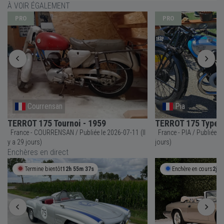
À VOIR ÉGALEMENT
PRO
PRO
Courrensan
Pia
TERROT 175 Tournoi - 1959
TERROT 175 Type L
France - COURRENSAN / Publiée le 2026-07-11 (Il
France - PIA / Publiée le 2026-07-18 (Il y a 22
y a 29 jours)
jours)
Enchères en direct
Termine bientôt
12h 55m 36s
Enchère en cours
2j 1