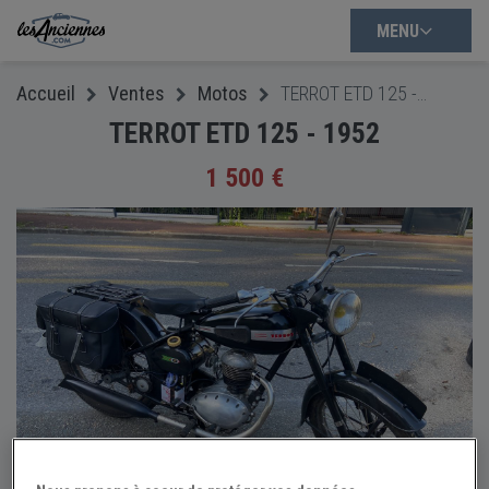
MENU
Accueil
Ventes
Motos
TERROT ETD 125 - 1952
TERROT ETD 125 - 1952
1 500 €