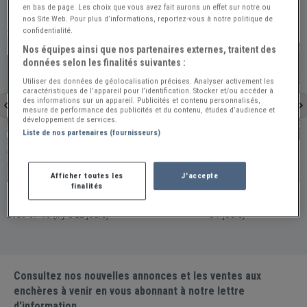
en bas de page. Les choix que vous avez fait aurons un effet sur notre ou
nos Site Web. Pour plus d’informations, reportez-vous à notre politique de
À VOIR ÉGALEMENT
confidentialité.
PRO
PRO
Nos équipes ainsi que nos partenaires externes, traitent des
données selon les finalités suivantes :
Utiliser des données de géolocalisation précises. Analyser activement les
caractéristiques de l’appareil pour l’identification. Stocker et/ou accéder à
des informations sur un appareil. Publicités et contenu personnalisés,
mesure de performance des publicités et du contenu, études d’audience et
développement de services.
Liste de nos partenaires (fournisseurs)
Saint-Pryve-Saint-Mesmin
Versailles
Afficher toutes les
J'accepte
finalités
MINI 1000 - 1981
MINI 1000 - 1971
France - SAINT-PRYVE-SAINT-MESMIN / Publiée le
France - VERSAILLES / Publiée le 2026-07-31 (Il y
2026-07-16 (Il y a 22 jours)
a 7 jours)
Consultez nos nouvelles annonces et les ventes aux
enchères à venir en vous abonnant à notre lettre
d'information.