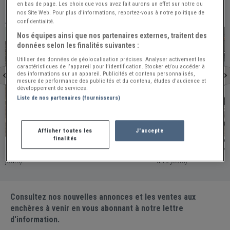
en bas de page. Les choix que vous avez fait aurons un effet sur notre ou
nos Site Web. Pour plus d’informations, reportez-vous à notre politique de
À VOIR ÉGALEMENT
confidentialité.
PRO
PRO
Nos équipes ainsi que nos partenaires externes, traitent des
données selon les finalités suivantes :
Utiliser des données de géolocalisation précises. Analyser activement les
caractéristiques de l’appareil pour l’identification. Stocker et/ou accéder à
des informations sur un appareil. Publicités et contenu personnalisés,
mesure de performance des publicités et du contenu, études d’audience et
développement de services.
Liste de nos partenaires (fournisseurs)
Reims
Jonquieres
Afficher toutes les
J'accepte
finalités
FIAT 500 110F - 1970
FIAT 500 110 F - 19
France - REIMS / Publiée le 2026-07-15 (Il y a 23
France - JONQUIERES / Publiée le 2026-07-23 (Il y
jours)
a 15 jours)
Consultez nos nouvelles annonces et les ventes aux
enchères à venir en vous abonnant à notre lettre
d'information.