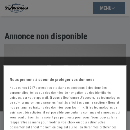
MENU
Annonce non disponible
Trop Tard !
Cette annonce n'est plus disponible :(
Nous prenons à coeur de protéger vos données
Mais nous avons d'autres annonces à vous proposer :
Nous et nos
1017
partenaires stockons et accédons à des données
personnelles, telles que des données de navigation ou des identifiants
uniques, sur votre appareil. Si vous sélectionnez J'accepte, les technologies
VOIR NOS
54366
AUTRES ANNONCES
de suivi prendront en charge les finalités affichées dans la section « Nous et
nos partenaires traitons des données pour fournir ». Si les technologies de
suivi sont désactivées, il est possible que certains contenus et annonces qui
vous sont présentés ne soient pas pertinents pour vous. Vous pouvez faire
réapparaître ce menu pour modifier vos choix ou pour retirer votre
consentement à tout moment en cliquant sur le lien Gérer mes préférences