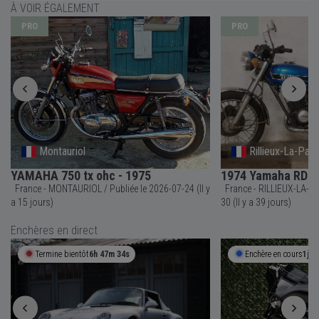
À VOIR ÉGALEMENT
PRO
PRO
Montauriol
Rillieux-La-Pap
YAMAHA 750 tx ohc - 1975
1974 Yamaha RD 2
France - MONTAURIOL / Publiée le 2026-07-24 (Il y
France - RILLIEUX-LA-PAPE / Publiée le 20
a 15 jours)
30 (Il y a 39 jours)
Enchères en direct
Termine bientôt
6h 47m 34s
Enchère en cours
1j 7