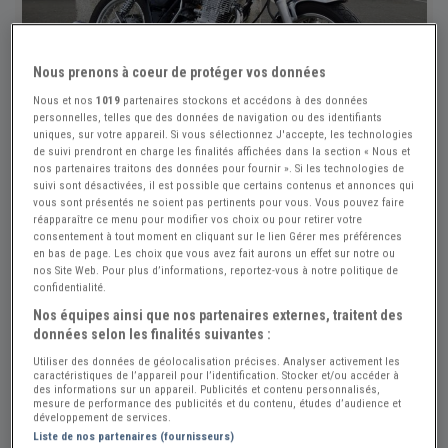
Nous prenons à coeur de protéger vos données
Nous et nos
1019
partenaires stockons et accédons à des données
personnelles, telles que des données de navigation ou des identifiants
uniques, sur votre appareil. Si vous sélectionnez J'accepte, les technologies
de suivi prendront en charge les finalités affichées dans la section « Nous et
nos partenaires traitons des données pour fournir ». Si les technologies de
suivi sont désactivées, il est possible que certains contenus et annonces qui
vous sont présentés ne soient pas pertinents pour vous. Vous pouvez faire
réapparaître ce menu pour modifier vos choix ou pour retirer votre
consentement à tout moment en cliquant sur le lien Gérer mes préférences
en bas de page. Les choix que vous avez fait aurons un effet sur notre ou
nos Site Web. Pour plus d’informations, reportez-vous à notre politique de
confidentialité.
Nos équipes ainsi que nos partenaires externes, traitent des
données selon les finalités suivantes :
Utiliser des données de géolocalisation précises. Analyser activement les
caractéristiques de l’appareil pour l’identification. Stocker et/ou accéder à
des informations sur un appareil. Publicités et contenu personnalisés,
Réf : A874588
Actualisée le : 01/08/2026
mesure de performance des publicités et du contenu, études d’audience et
développement de services.
YAMAHA SR 400
Liste de nos partenaires (fournisseurs)