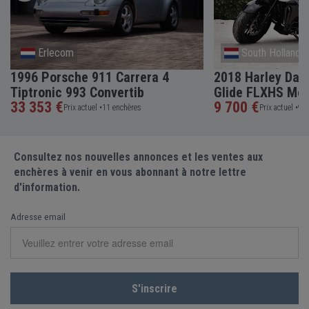
Erlecom
South Holland
1996 Porsche 911 Carrera 4
2018 Harley Dav
Tiptronic 993 Convertib
Glide FLXHS Mot
33 353 €
9 700 €
Prix actuel •
11 enchères
Prix actuel •
9 e
Consultez nos nouvelles annonces et les ventes aux
enchères à venir en vous abonnant à notre lettre
d'information.
Adresse email