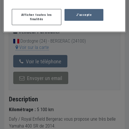
Créer une alerte YAMAHA SR 400
4 290 €
Afficher toutes les
J'accepte
finalités
Vendeur Particulier
Dordogne (24) - BERGERAC (24100)
Voir sur la carte
Voir le téléphone
Envoyer un email
Description
Kilométrage :
5 100 km
Dafy / Royal Enfield Bergerac vous propose une très belle
Yamaha 400 SR de 2014.