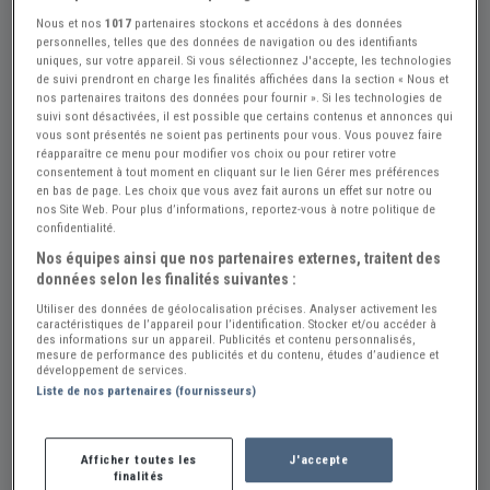
Nous et nos
1017
partenaires stockons et accédons à des données
personnelles, telles que des données de navigation ou des identifiants
uniques, sur votre appareil. Si vous sélectionnez J'accepte, les technologies
de suivi prendront en charge les finalités affichées dans la section « Nous et
nos partenaires traitons des données pour fournir ». Si les technologies de
suivi sont désactivées, il est possible que certains contenus et annonces qui
vous sont présentés ne soient pas pertinents pour vous. Vous pouvez faire
réapparaître ce menu pour modifier vos choix ou pour retirer votre
consentement à tout moment en cliquant sur le lien Gérer mes préférences
Réf : A876148
Actualisée le : 30/07/2026
en bas de page. Les choix que vous avez fait aurons un effet sur notre ou
nos Site Web. Pour plus d’informations, reportez-vous à notre politique de
YAMAHA XS 650 1H1 - 1982
confidentialité.
Créer une alerte YAMAHA XS 650
Nos équipes ainsi que nos partenaires externes, traitent des
données selon les finalités suivantes :
5 800 €
Utiliser des données de géolocalisation précises. Analyser activement les
caractéristiques de l’appareil pour l’identification. Stocker et/ou accéder à
des informations sur un appareil. Publicités et contenu personnalisés,
mesure de performance des publicités et du contenu, études d’audience et
Vendeur Particulier
développement de services.
Liste de nos partenaires (fournisseurs)
Puy de Dôme (63) - COURNON-D\'AUVERGNE
(63800)
Voir sur la carte
Afficher toutes les
J'accepte
Envoyer un email
finalités