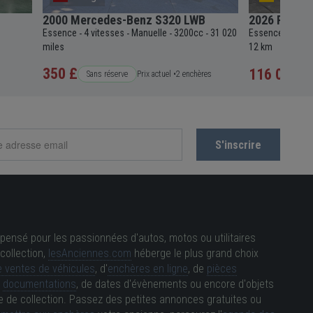
2000 Mercedes-Benz S320 LWB
2026 Porsch
Essence
4 vitesses
Manuelle
3200cc
31 020
Essence
7+ vi
-
-
-
-
-
miles
12 km
350 £
116 000 €
Sans réserve
Prix actuel •
2 enchères
pensé pour les passionnées d'autos, motos ou utilitaires
collection,
lesAnciennes.com
héberge le plus grand choix
 ventes de véhicules
, d'
enchères en ligne
, de
pièces
e
documentations
, de dates d'évènements ou encore d'objets
e de collection. Passez des petites annonces gratuites ou