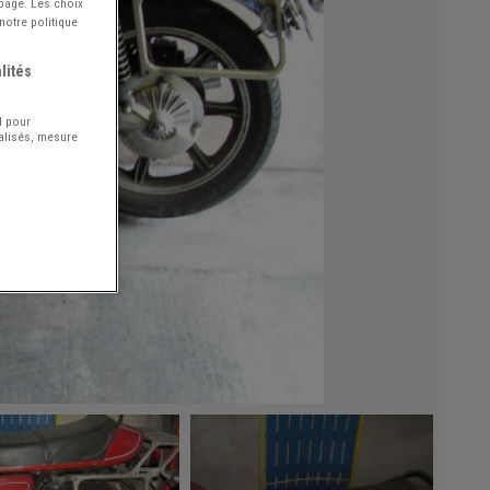
 page. Les choix
notre politique
lités
l pour
nalisés, mesure