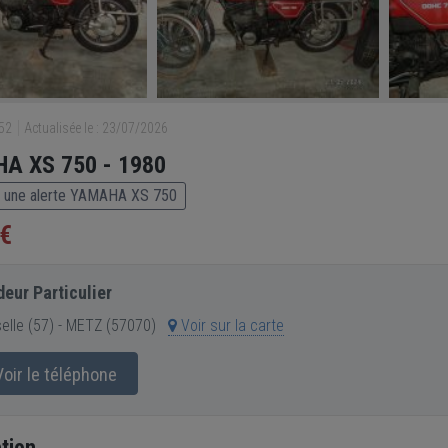
852
Actualisée le : 23/07/2026
A XS 750 - 1980
 une alerte YAMAHA XS 750
 €
eur Particulier
lle (57) - METZ (57070)
Voir sur la carte
oir le téléphone
tion