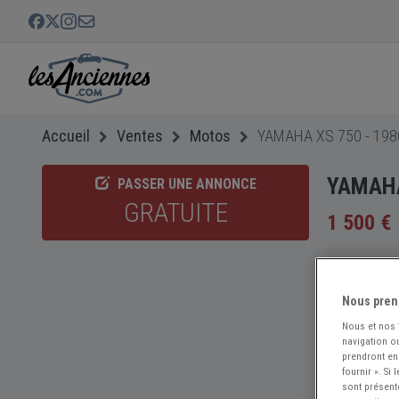
Accueil
Ventes
Motos
YAMAHA XS 750 - 198
YAMAHA
PASSER UNE ANNONCE
GRATUITE
1 500 €
Nous pren
Nous et nos
navigation ou
prendront en
fournir ». Si
sont présent