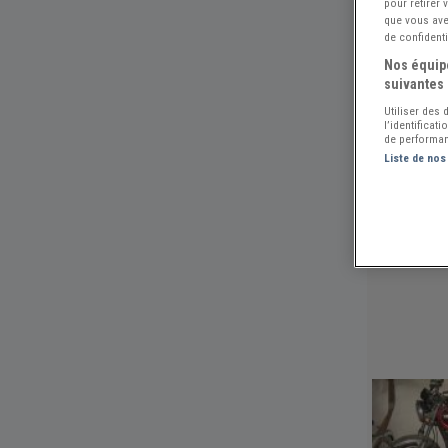
pour retirer
que vous avez
de confidenti
Nos équipe
suivantes 
Utiliser des
l’identificat
de performan
Liste de nos