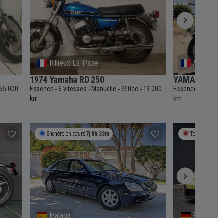
Rillieux-La-Pape
Annecy
1974 Yamaha RD 250
YAMAHA AT2
55 000
Essence
6 vitesses
Manuelle
250cc
19 000
Essence
5 vit
-
-
-
-
-
km
km
Enchère en cours
7j 8h 33m
Termine bie
Malaga
Frankfur