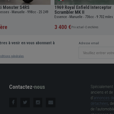
ti Monster S4RS
1969 Royal Enfield Interceptor
Scrambler MK II
itesses
Manuelle
998cc
25 249
-
-
-
Essence
Manuelle
736cc
9 702 miles
-
-
-
ère
3 400 €
Prix actuel •
2 enchères
ères à venir en vous abonnant à
Adresse email
nditions générales
.
Contactez-
nous
Spécialement 
anciens et de 
d'
annonces de
détachées
, d
de l'automobil