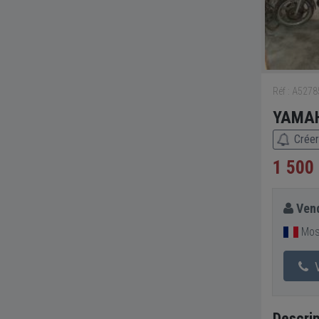
Réf : A527
YAMAH
Créer
1 500
Vend
Mose
V
Descrip