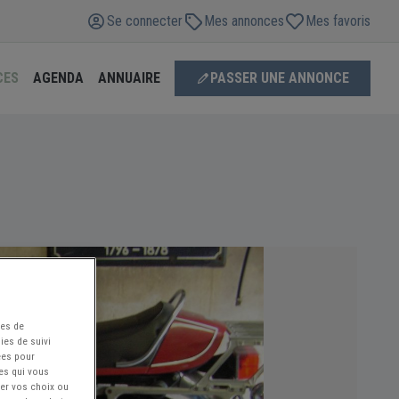
Se connecter
Mes annonces
Mes favoris
CES
AGENDA
ANNUAIRE
PASSER UNE ANNONCE
ées de
ies de suivi
ées pour
ces qui vous
ier vos choix ou