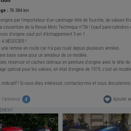
age :
76 384 km
origine par l'importateur d'un carénage tête de fourche, de valises Kr
la couverture de la Revue Moto Technique n°36 ! (sauf pare-cylindres 
èces d'origine sauf pot d'échappement 3 en 1
t A NÉGOCIER !
 une remise en route car n'a pas roulé depuis plusieurs années.
 d'une base saine pour un amateur de ce modèle.
pée, réservoir et caches latéraux en peinture d'origine avec le tête d
ge spécial pour les valises, en état d'origine de 1979, c'est un modèl
t indicatif ! Si vous êtes intéressé, contactez-moi et nous discuterons 
r l'annonce
Ajouter a
LEMENT