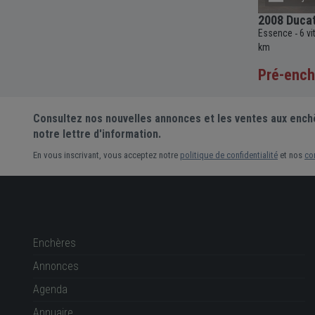
ptronic
2020 Harley-Davidson Softtail Street
2008 Duca
Bob FXBB Moto
Essence
6 v
-
600cc
Essence
6 vitesses
Manuelle
1746cc
5 125
-
-
-
-
-
km
miles
Pré-enchère
Pré-ench
Consultez nos nouvelles annonces et les ventes aux ench
notre lettre d'information.
En vous inscrivant, vous acceptez notre
politique de confidentialité
et nos
co
Enchères
Annonces
Agenda
Annuaire