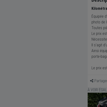
Kilométr
Équipée d'
photo de 
Toutes pi
Le prix es
Nécessite
Il s'agit
Ainsi équi
porte-baga
Le prix es
Partage
À VOIR ÉGA