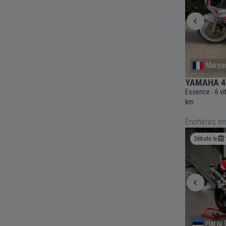
Bonson
Marsei
O
YAMAHA 1200 vmax Préparé otec /
YAMAHA 40
bbr - 1989
Essence
6 v
-
1 km
Essence
5 vitesses
Manuelle
1200cc
7 000
-
-
-
-
-
km
km
Enchères en
Débute le
18 Aug
09:00
Débute le
South Holland
Harju 