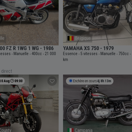
lle
Belgique
0 FZ R 1WG 1 WG - 1986
YAMAHA XS 750 - 1979
itesses
Manuelle
400cc
21 000
Essence
5 vitesses
Manuelle
750cc
-
-
-
-
-
-
-
km
 direct
10 Aug
09:00
Enchère en cours
4j 8h 13m
County
Campania