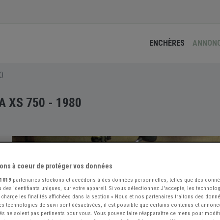
ENCHÈRES
ANNON
0
 XS 750 - 1980
ons à coeur de protéger vos données
1019
partenaires stockons et accédons à des données personnelles, telles que des donn
 des identifiants uniques, sur votre appareil. Si vous sélectionnez J'accepte, les technolog
 charge les finalités affichées dans la section « Nous et nos partenaires traitons des donn
 les technologies de suivi sont désactivées, il est possible que certains contenus et annon
és ne soient pas pertinents pour vous. Vous pouvez faire réapparaître ce menu pour modif