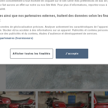
 votre consentement à tout moment en cliquant sur le lien Gérer mes préférences en bas de
 fait aurons un effet sur notre ou nos Site Web. Pour plus d’informations, reportez-vous à 
alité.
s ainsi que nos partenaires externes, traitent des données selon les fina
:
 données de géolocalisation précises. Analyser activement les caractéristiques de l’apparei
ion. Stocker et/ou accéder à des informations sur un appareil. Publicités et contenu person
ce des publicités et du contenu, études d’audience et développement de services.
 partenaires (fournisseurs)
Afficher toutes les finalités
J'accepte