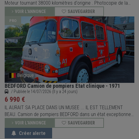
Moteur tournant 38000 kilomètres d'origine . Photocopie de la
carte grise seulement , faire une demande de carte grise de
VOIR L'ANNONCE
SAUVEGARDER
collection . FFVE . Pour plus d'infos , appel en fin de journée .
PRO
Faire une offre .
Belgique
BEDFORD Camion de pompiers Etat clinique - 1971
/ Publiée le 14/07/2026 (Il y a 24 jours)
6 990 €
IL AURAIT SA PLACE DANS UN MUSEE ... IL EST TELLEMENT
BEAU. Camion de pompiers BEDFORD dans un état exceptionnel.
Il a encore sa carte grise d' époque et appartenait aux services
VOIR L'ANNONCE
SAUVEGARDER
de pompiers d' Herentals (voir ancienne carte grise en annexe).
Créer alerte
Il est resté en leur possession jusqu'à aujourd'