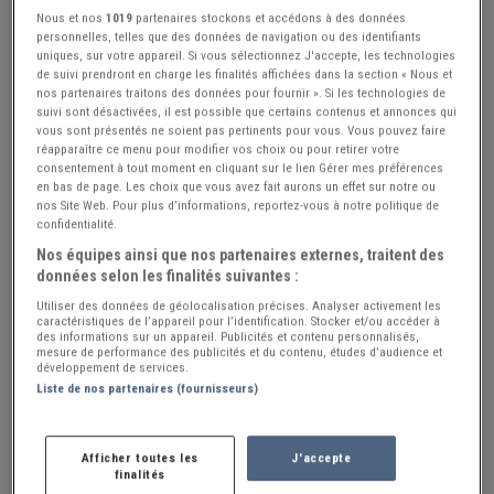
Année de
Nous et nos
1019
partenaires stockons et accédons à des données
personnelles, telles que des données de navigation ou des identifiants
Année à
uniques, sur votre appareil. Si vous sélectionnez J'accepte, les technologies
de suivi prendront en charge les finalités affichées dans la section « Nous et
Valider les filtres
nos partenaires traitons des données pour fournir ». Si les technologies de
suivi sont désactivées, il est possible que certains contenus et annonces qui
Filtrer les résultats
vous sont présentés ne soient pas pertinents pour vous. Vous pouvez faire
réapparaître ce menu pour modifier vos choix ou pour retirer votre
Véhicules utilitaires de collection à vendre
consentement à tout moment en cliquant sur le lien Gérer mes préférences
en bas de page. Les choix que vous avez fait aurons un effet sur notre ou
3 annonces de Ventes Utilitaires
nos Site Web. Pour plus d’informations, reportez-vous à notre politique de
confidentialité.
Créer alerte
Nos équipes ainsi que nos partenaires externes, traitent des
données selon les finalités suivantes :
Utiliser des données de géolocalisation précises. Analyser activement les
caractéristiques de l’appareil pour l’identification. Stocker et/ou accéder à
des informations sur un appareil. Publicités et contenu personnalisés,
mesure de performance des publicités et du contenu, études d’audience et
développement de services.
Liste de nos partenaires (fournisseurs)
Afficher toutes les
J'accepte
finalités