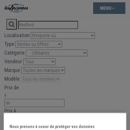
MENU
Localisation
Type
Catégorie
Vendeur
Marque
Modèle
Prix de
€
Prix à
€
Nous prenons à coeur de protéger vos données