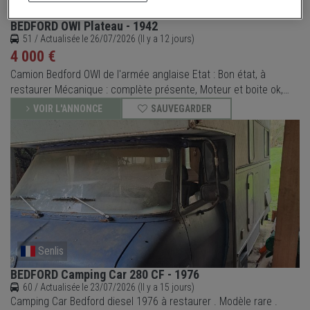
Montmirail
BEDFORD OWI Plateau - 1942
51 / Actualisée le 26/07/2026 (Il y a 12 jours)
4 000 €
Camion Bedford OWI de l'armée anglaise Etat : Bon état, à
restaurer Mécanique : complète présente, Moteur et boite ok,
présents Carrosserie : Propre, à restaurer Intérieur : présent à
VOIR L'ANNONCE
SAUVEGARDER
restaurer Carte grise Ok. Prix : 4000€ à débattre devant le
véhicule, Véhicule visible à Montmirail (51-Marn
Senlis
BEDFORD Camping Car 280 CF - 1976
60 / Actualisée le 23/07/2026 (Il y a 15 jours)
Camping Car Bedford diesel 1976 à restaurer . Modèle rare .