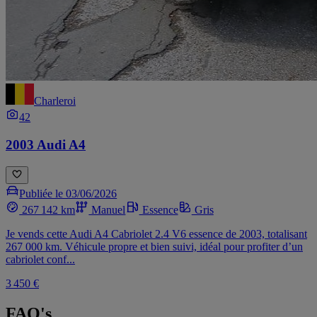
Charleroi
42
2003 Audi A4
Publiée le 03/06/2026
267 142 km
Manuel
Essence
Gris
Je vends cette Audi A4 Cabriolet 2.4 V6 essence de 2003, totalisant
267 000 km. Véhicule propre et bien suivi, idéal pour profiter d’un
cabriolet conf...
3 450 €
FAQ's