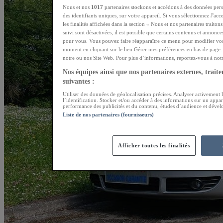
Nous et nos
1017
partenaires stockons et accédons à des données pers
des identifiants uniques, sur votre appareil. Si vous sélectionnez J'ac
les finalités affichées dans la section « Nous et nos partenaires traito
suivi sont désactivées, il est possible que certains contenus et annonce
pour vous. Vous pouvez faire réapparaître ce menu pour modifier vos
moment en cliquant sur le lien Gérer mes préférences en bas de page. 
notre ou nos Site Web. Pour plus d’informations, reportez-vous à notre
Nos équipes ainsi que nos partenaires externes, traiten
suivantes :
Utiliser des données de géolocalisation précises. Analyser activement l
l’identification. Stocker et/ou accéder à des informations sur un appar
performance des publicités et du contenu, études d’audience et dével
Liste de nos partenaires (fournisseurs)
Afficher toutes les finalités