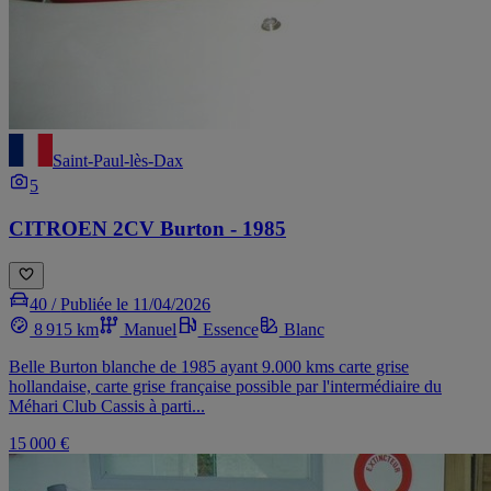
Saint-Paul-lès-Dax
5
CITROEN 2CV Burton - 1985
40 /
Publiée le 11/04/2026
8 915 km
Manuel
Essence
Blanc
Belle Burton blanche de 1985 ayant 9.000 kms carte grise
hollandaise, carte grise française possible par l'intermédiaire du
Méhari Club Cassis à parti...
15 000 €