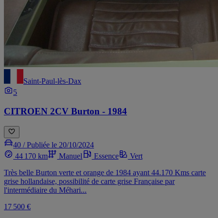
Saint-Paul-lès-Dax
5
CITROEN 2CV Burton - 1984
40 /
Publiée le 20/10/2024
44 170 km
Manuel
Essence
Vert
Très belle Burton verte et orange de 1984 ayant 44.170 Kms carte
grise hollandaise, possibilité de carte grise Française par
l'intermédiaire du Méhari...
17 500 €