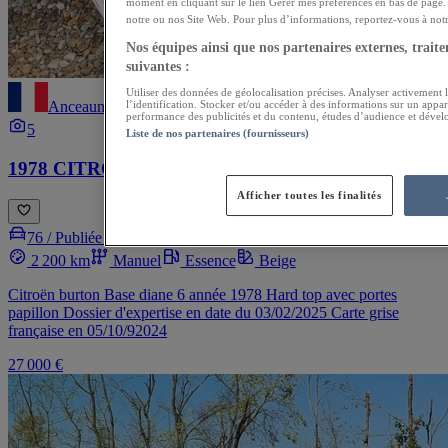
moment en cliquant sur le lien Gérer mes préférences en bas de page. 
notre ou nos Site Web. Pour plus d’informations, reportez-vous à notre
Nos équipes ainsi que nos partenaires externes, traiten
suivantes :
Utiliser des données de géolocalisation précises. Analyser activement l
Anceaumeville
l’identification. Stocker et/ou accéder à des informations sur un appar
performance des publicités et du contenu, études d’audience et dével
5
Liste de nos partenaires (fournisseurs)
1978 CITROEN Burton
Afficher toutes les finalités
76 /
Publiée le 15/05/2026
2 200 km
Manuel
Essence
Beige
Citroën burton Base diane 6 année 1978 Hard top avec portes
papillon Dossier d'expertise en date du 03/02/2025 Carte grise
française en 05/10/92024
27 000 €