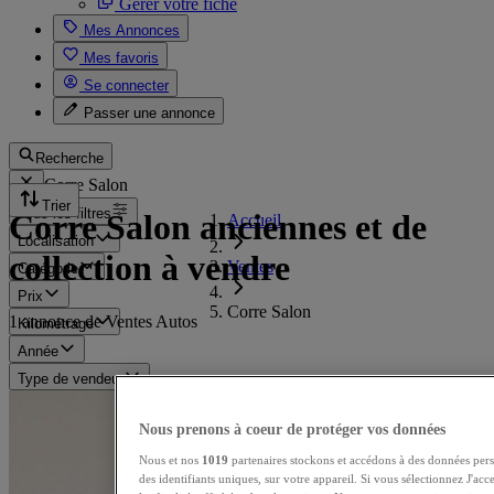
Gérer votre fiche
Mes Annonces
Mes favoris
Se connecter
Passer une annonce
Recherche
Corre Salon
Trier
Tous les filtres
Corre Salon anciennes et de
Accueil
Localisation
collection à vendre
Ventes
Catégorie
Prix
Corre Salon
1 annonce de Ventes Autos
Kilométrage
Année
Type de vendeur
Nous prenons à coeur de protéger vos données
Nous et nos
1019
partenaires stockons et accédons à des données pers
des identifiants uniques, sur votre appareil. Si vous sélectionnez J'ac