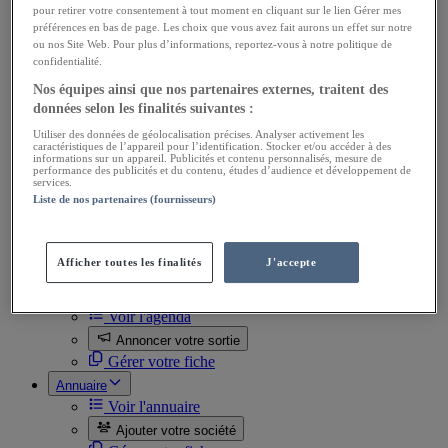
Ventes Utilitaires
pour retirer votre consentement à tout moment en cliquant sur le lien Gérer mes
Ventes de pièces
préférences en bas de page. Les choix que vous avez fait aurons un effet sur notre
Achats Utilitaires
ou nos Site Web. Pour plus d’informations, reportez-vous à notre politique de
Achats de pièces
confidentialité.
Divers
Nos équipes ainsi que nos partenaires externes, traitent des
Ventes Docs, automobilia
données selon les finalités suivantes :
Achats Docs, automobilia
Ventes Miniatures
Utiliser des données de géolocalisation précises. Analyser activement les
caractéristiques de l’appareil pour l’identification. Stocker et/ou accéder à des
Achats Miniatures
informations sur un appareil. Publicités et contenu personnalisés, mesure de
Ventes Divers
performance des publicités et du contenu, études d’audience et développement de
services.
Achats Divers
Liste de nos partenaires (fournisseurs)
Toutes les annonces
Passer une annonce
Gérer mes annonces
Afficher toutes les finalités
J'accepte
Mes favoris
Agenda
Voir l'agenda
Annoncer votre sortie
Gérer votre fiche
Annuaire
Voir l'annuaire
Ajouter votre société