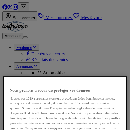
Mes annonces
Mes favoris
Se connecter
Annoncer
Enchères
Enchères en cours
Résultats des ventes
Annonces
Automobiles
Ventes Autos
Ventes de pièces
Achats Autos
Nous prenons à coeur de protéger vos données
Achats de pièces
Nous et nos
1019
partenaires stockons et accédons à des données personnelles,
Motos
telles que des données de navigation ou des identifiants uniques, sur votre
Ventes Motos
appareil. Si vous sélectionnez J'accepte, les technologies de suivi prendront en
Ventes de pièces
charge les finalités affichées dans la section « Nous et nos partenaires traitons des
Achats Motos
données pour fournir ». Si les technologies de suivi sont désactivées, il est possible
Achats de pièces
que certains contenus et annonces qui vous sont présentés ne soient pas pertinents
Utilitaires
pour vous. Vous pouvez faire réapparaître ce menu pour modifier vos choix ou