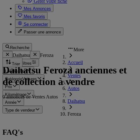
Gérer votre fiche
Mes Annonces
Mes favoris
Se connecter
Passer une annonce
Recherche
More
Daihatsu
Feroza
Accueil
Tous les filtres
Trier
Daihatsu Feroza anciennes et
Localisation
Ventes
de collection à vendre
Catégorie
Voitures
Prix
Autos
Kilométrage
0 annonces de Ventes Autos
Daihatsu
Année
Type de vendeur
Feroza
FAQ's