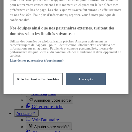
Ventes Utilitaires
pour retirer votre consentement à tout moment en cliquant sur le lien Gérer mes
Ventes de pièces
préférences en bas de page. Les choix que vous avez fait aurons un effet sur notre
Achats Utilitaires
ou nos Site Web. Pour plus d’informations, reportez-vous à notre politique de
Achats de pièces
confidentialité.
Divers
Ventes Docs, automobilia
Nos équipes ainsi que nos partenaires externes, traitent des
Achats Docs, automobilia
données selon les finalités suivantes :
Ventes Miniatures
Utiliser des données de géolocalisation précises. Analyser activement les
Achats Miniatures
caractéristiques de l’appareil pour l’identification. Stocker et/ou accéder à des
informations sur un appareil. Publicités et contenu personnalisés, mesure de
Ventes Divers
performance des publicités et du contenu, études d’audience et développement de
Achats Divers
services.
Toutes les annonces
Liste de nos partenaires (fournisseurs)
Passer une annonce
Gérer mes annonces
Afficher toutes les finalités
J'accepte
Mes favoris
Agenda
Voir l'agenda
Annoncer votre sortie
Gérer votre fiche
Annuaire
Voir l'annuaire
Ajouter votre société