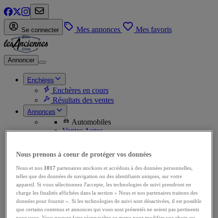
Mes annonces
Mes favoris
Se connecter
Annoncer
Enchères
Enchères en cours
Résultats des ventes
Annonces
Automobiles
Ventes Autos
Ventes de pièces
Achats Autos
Nous prenons à coeur de protéger vos données
Achats de pièces
Motos
Nous et nos
1017
partenaires stockons et accédons à des données personnelles,
Ventes Motos
telles que des données de navigation ou des identifiants uniques, sur votre
Ventes de pièces
appareil. Si vous sélectionnez J'accepte, les technologies de suivi prendront en
Achats Motos
charge les finalités affichées dans la section « Nous et nos partenaires traitons des
Achats de pièces
données pour fournir ». Si les technologies de suivi sont désactivées, il est possible
que certains contenus et annonces qui vous sont présentés ne soient pas pertinents
Utilitaires
pour vous. Vous pouvez faire réapparaître ce menu pour modifier vos choix ou