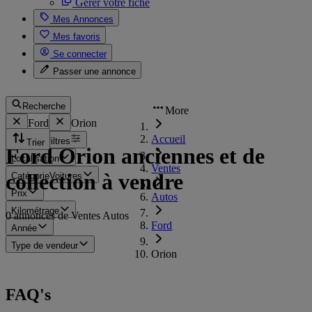
Gérer votre fiche
Mes Annonces
Mes favoris
Se connecter
Passer une annonce
Recherche
More
Ford
Orion
Accueil
Tous les filtres
Trier
Ford Orion anciennes et de
Localisation
Ventes
collection à vendre
Catégorie
Voitures
Prix
Autos
Kilométrage
0 annonces de Ventes Autos
Ford
Année
Type de vendeur
Orion
FAQ's