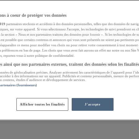
ns à coeur de protéger vos données
019
partenaires stockons et accédons à des données personnelles, telles que des données de navig
niques, sur votre appareil. Si vous sélectionnez J'accepte, les technologies de suivi prendront en ch
 la section « Nous et nos partenaires traitons des données pour fournir ». Si les technologies de s
l est possible que certains contenus et annonces qui vous sont présentés ne soient pas pertinents 
réapparaître ce menu pour modifier vos choix ou pour retirer votre consentement à tout moment e
s préférences en bas de page. Les choix que vous avez fait aurons un effet sur notre ou nos Site 
, reportez-vous à notre politique de confidentialité.
 ainsi que nos partenaires externes, traitent des données selon les finalités
onnées de géolocalisation précises. Analyser activement les caractéristiques de l’appareil pour l’ide
 accéder à des informations sur un appareil. Publicités et contenu personnalisés, mesure de perfo
 du contenu, études d’audience et développement de services.
partenaires (fournisseurs)
Afficher toutes les finalités
J'accepte