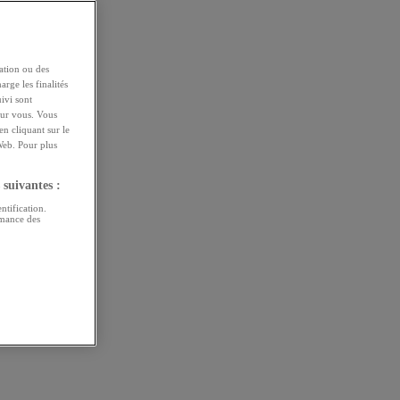
ation ou des
arge les finalités
uivi sont
pour vous. Vous
n cliquant sur le
Web. Pour plus
 suivantes :
ntification.
rmance des