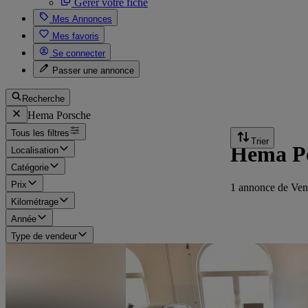
Gérer votre fiche
Mes Annonces
Mes favoris
Se connecter
Passer une annonce
Recherche
Hema Porsche
Tous les filtres
Trier
Hema Por
Localisation
Catégorie
Prix
1 annonce de Ven
Kilométrage
Année
Type de vendeur