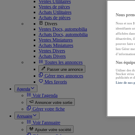
Ventes Utilitaires
Ventes de pièces
Achats Utilitaires
Nous preno
Achats de pièces
Divers
Nous et nos
1
Ventes Docs, automobilia
identifiants u
affichées dans
Achats Docs, automobilia
désactivées, i
Ventes Miniatures
pouvez faire 
Achats Miniatures
lien Gérer me
Ventes Divers
d’informations
Achats Divers
Toutes les annonces
Nos équipes
Passer une annonce
Utiliser des d
Stocker et/ou
Gérer mes annonces
publicités et
Mes favoris
Liste de nos 
Agenda
Voir l'agenda
Annoncer votre sortie
Gérer votre fiche
Annuaire
Voir l'annuaire
Ajouter votre société