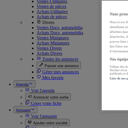
Ventes Utilitaires
Ventes de pièces
Achats Utilitaires
Nous preno
Achats de pièces
Divers
Nous et nos
1
Ventes Docs, automobilia
identifiants u
affichées dans
Achats Docs, automobilia
désactivées, i
Ventes Miniatures
pouvez faire 
Achats Miniatures
lien Gérer me
Ventes Divers
d’informations
Achats Divers
Toutes les annonces
Nos équipes
Passer une annonce
Utiliser des d
Stocker et/ou
Gérer mes annonces
publicités et
Mes favoris
Liste de nos 
Agenda
Voir l'agenda
Annoncer votre sortie
Gérer votre fiche
Annuaire
Voir l'annuaire
Ajouter votre société