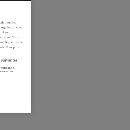
ation ou des
arge les finalités
uivi sont
pour vous. Vous
n cliquant sur le
Web. Pour plus
 suivantes :
ntification.
rmance des