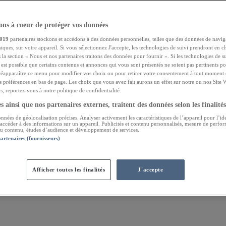
ns à coeur de protéger vos données
019
partenaires stockons et accédons à des données personnelles, telles que des données de navig
niques, sur votre appareil. Si vous sélectionnez J'accepte, les technologies de suivi prendront en ch
 la section « Nous et nos partenaires traitons des données pour fournir ». Si les technologies de s
l est possible que certains contenus et annonces qui vous sont présentés ne soient pas pertinents 
réapparaître ce menu pour modifier vos choix ou pour retirer votre consentement à tout moment e
s préférences en bas de page. Les choix que vous avez fait aurons un effet sur notre ou nos Site 
, reportez-vous à notre politique de confidentialité.
 ainsi que nos partenaires externes, traitent des données selon les finalités
onnées de géolocalisation précises. Analyser activement les caractéristiques de l’appareil pour l’ide
 accéder à des informations sur un appareil. Publicités et contenu personnalisés, mesure de perfo
 du contenu, études d’audience et développement de services.
partenaires (fournisseurs)
Afficher toutes les finalités
J'accepte