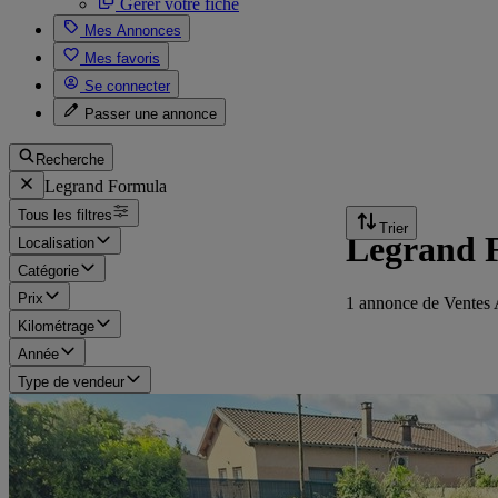
Gérer votre fiche
Mes Annonces
Mes favoris
Se connecter
Passer une annonce
Recherche
Legrand Formula
Tous les filtres
Trier
Legrand F
Localisation
Catégorie
Prix
1 annonce de Ventes 
Kilométrage
Année
Type de vendeur