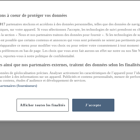
ns à coeur de protéger vos données
017
partenaires stockons et accédons à des données personnelles, telles que des données de navig
niques, sur votre appareil. Si vous sélectionnez J'accepte, les technologies de suivi prendront en ch
 la section « Nous et nos partenaires traitons des données pour fournir ». Si les technologies de s
l est possible que certains contenus et annonces qui vous sont présentés ne soient pas pertinents 
réapparaître ce menu pour modifier vos choix ou pour retirer votre consentement à tout moment e
s préférences en bas de page. Les choix que vous avez fait aurons un effet sur notre ou nos Site 
, reportez-vous à notre politique de confidentialité.
 ainsi que nos partenaires externes, traitent des données selon les finalités
onnées de géolocalisation précises. Analyser activement les caractéristiques de l’appareil pour l’ide
 accéder à des informations sur un appareil. Publicités et contenu personnalisés, mesure de perfo
 du contenu, études d’audience et développement de services.
partenaires (fournisseurs)
Afficher toutes les finalités
J'accepte