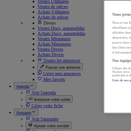
Ventes Utilitaires
Ventes de pièces
Achats Utilitaires
Nous preno
Achats de pièces
Divers
Nous et nos
1
Ventes Docs, automobilia
identifiants u
affichées dans
Achats Docs, automobilia
désactivées, i
Ventes Miniatures
pouvez faire 
Achats Miniatures
lien Gérer me
Ventes Divers
d’informations
Achats Divers
Toutes les annonces
Nos équipes
Passer une annonce
Utiliser des d
Stocker et/ou
Gérer mes annonces
publicités et
Mes favoris
Liste de nos 
Agenda
Voir l'agenda
Annoncer votre sortie
Gérer votre fiche
Annuaire
Voir l'annuaire
Ajouter votre société