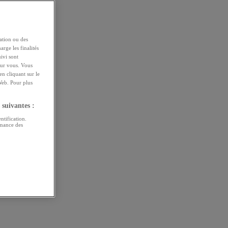
ation ou des
arge les finalités
uivi sont
pour vous. Vous
n cliquant sur le
Web. Pour plus
 suivantes :
ntification.
rmance des