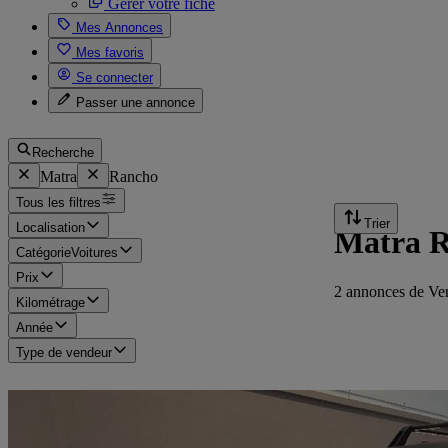
Gérer votre fiche
Mes Annonces
Mes favoris
Se connecter
Passer une annonce
Recherche
Matra
Rancho
Tous les filtres
Trier
Localisation
Matra Ra
Catégorie
Voitures
Prix
2 annonces de Ve
Kilométrage
Année
Type de vendeur