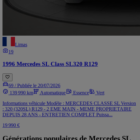
Limas
19
1996 Mercedes SL Class SL320 R129
69 /
Publiée le 20/07/2026
139 990 km
Automatique
Essence
Vert
Informations véhicule Modèle : MERCEDES CLASSE SL Version
: 320 (320SL) R129 - 2 EME MAIN - MEME PROPRIETAIRE
DEPUIS 28 ANS - ENTRETIEN COMPLET Puissa...
19 990 €
Générations populaires de Mercedes SL