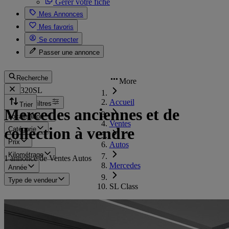
Gérer votre fiche
Mes Annonces
Mes favoris
Se connecter
Passer une annonce
Recherche
More
320SL
Accueil
Tous les filtres
Trier
Mercedes anciennes et de
Localisation
Ventes
collection à vendre
Catégorie
Prix
Autos
Kilométrage
1 annonce de Ventes Autos
Mercedes
Année
Type de vendeur
SL Class