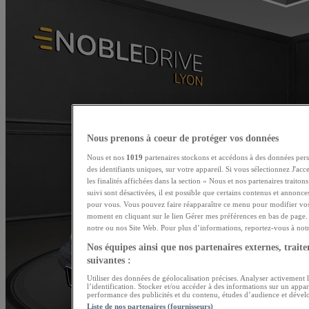
Nous prenons à coeur de protéger vos données
Nous et nos
1019
partenaires stockons et accédons à des données pers
des identifiants uniques, sur votre appareil. Si vous sélectionnez J'ac
les finalités affichées dans la section « Nous et nos partenaires traito
suivi sont désactivées, il est possible que certains contenus et annonce
pour vous. Vous pouvez faire réapparaître ce menu pour modifier vos
moment en cliquant sur le lien Gérer mes préférences en bas de page. 
notre ou nos Site Web. Pour plus d’informations, reportez-vous à notre
Nos équipes ainsi que nos partenaires externes, traiten
suivantes :
Utiliser des données de géolocalisation précises. Analyser activement l
l’identification. Stocker et/ou accéder à des informations sur un appar
performance des publicités et du contenu, études d’audience et dével
Liste de nos partenaires (fournisseurs)