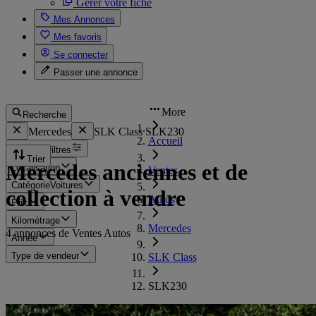
Gérer votre fiche
Mes Annonces
Mes favoris
Se connecter
Passer une annonce
More
Recherche
Mercedes
SLK Class SLK230
Accueil
Tous les filtres
Trier
Mercedes anciennes et de
Localisation
Ventes
Catégorie
Voitures
collection à vendre
Autos
Prix
Kilométrage
Mercedes
4 annonces de Ventes Autos
Année
Type de vendeur
SLK Class
SLK230