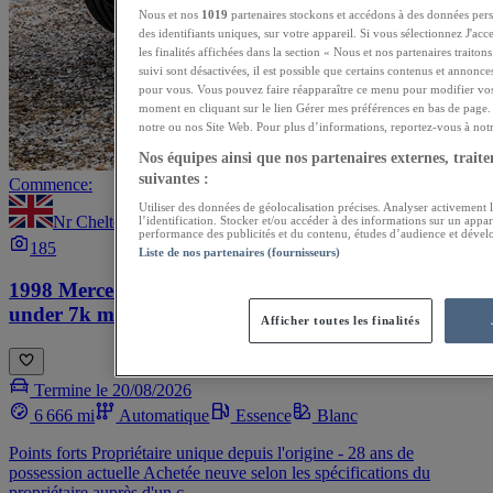
Nous et nos
1019
partenaires stockons et accédons à des données pers
des identifiants uniques, sur votre appareil. Si vous sélectionnez J'ac
les finalités affichées dans la section « Nous et nos partenaires traito
suivi sont désactivées, il est possible que certains contenus et annonce
pour vous. Vous pouvez faire réapparaître ce menu pour modifier vos
moment en cliquant sur le lien Gérer mes préférences en bas de page. 
notre ou nos Site Web. Pour plus d’informations, reportez-vous à notre
Nos équipes ainsi que nos partenaires externes, traiten
suivantes :
Commence:
Utiliser des données de géolocalisation précises. Analyser activement l
Nr Cheltenham
l’identification. Stocker et/ou accéder à des informations sur un appar
performance des publicités et du contenu, études d’audience et dével
185
Liste de nos partenaires (fournisseurs)
1998 Mercedes-Benz SLK 230 Kompressor R170 -
under 7k miles!
Afficher toutes les finalités
Termine le 20/08/2026
6 666 mi
Automatique
Essence
Blanc
Points forts Propriétaire unique depuis l'origine - 28 ans de
possession actuelle Achetée neuve selon les spécifications du
propriétaire auprès d'un c...