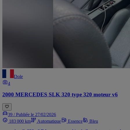
Dole
4
2000 MERCEDES SLK 320 type 320 moteur v6
39 /
Publiée le 27/02/2026
183 000 km
Automatique
Essence
Bleu