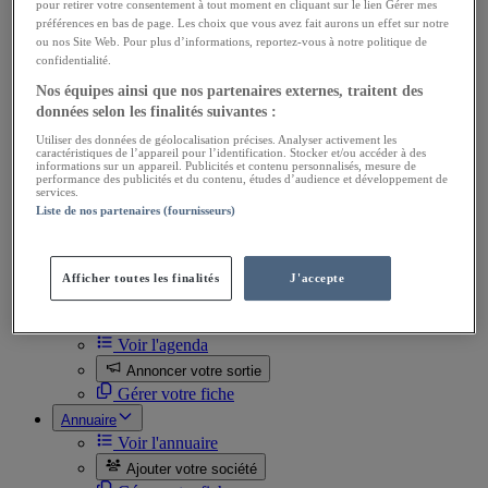
Ventes Utilitaires
pour retirer votre consentement à tout moment en cliquant sur le lien Gérer mes
Ventes de pièces
préférences en bas de page. Les choix que vous avez fait aurons un effet sur notre
ou nos Site Web. Pour plus d’informations, reportez-vous à notre politique de
Achats Utilitaires
confidentialité.
Achats de pièces
Divers
Nos équipes ainsi que nos partenaires externes, traitent des
Ventes Docs, automobilia
données selon les finalités suivantes :
Achats Docs, automobilia
Utiliser des données de géolocalisation précises. Analyser activement les
Ventes Miniatures
caractéristiques de l’appareil pour l’identification. Stocker et/ou accéder à des
Achats Miniatures
informations sur un appareil. Publicités et contenu personnalisés, mesure de
performance des publicités et du contenu, études d’audience et développement de
Ventes Divers
services.
Achats Divers
Liste de nos partenaires (fournisseurs)
Toutes les annonces
Passer une annonce
Gérer mes annonces
Afficher toutes les finalités
J'accepte
Mes favoris
Agenda
Voir l'agenda
Annoncer votre sortie
Gérer votre fiche
Annuaire
Voir l'annuaire
Ajouter votre société