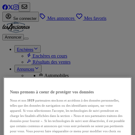
Mes annonces
Mes favoris
Se connecter
Annoncer
Enchères
Enchères en cours
Résultats des ventes
Annonces
Automobiles
Ventes Autos
Ventes de pièces
Achats Autos
Nous prenons à coeur de protéger vos données
Achats de pièces
Nous et nos
1019
partenaires stockons et accédons à des données personnelles,
Motos
telles que des données de navigation ou des identifiants uniques, sur votre
Ventes Motos
appareil. Si vous sélectionnez J'accepte, les technologies de suivi prendront en
Ventes de pièces
charge les finalités affichées dans la section « Nous et nos partenaires traitons des
Achats Motos
données pour fournir ». Si les technologies de suivi sont désactivées, il est possible
Achats de pièces
que certains contenus et annonces qui vous sont présentés ne soient pas pertinents
Utilitaires
pour vous. Vous pouvez faire réapparaître ce menu pour modifier vos choix ou