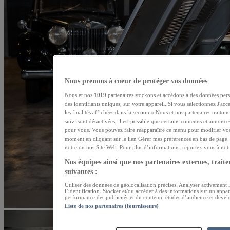
Nous prenons à coeur de protéger vos données
Nous et nos
1019
partenaires stockons et accédons à des données pers
des identifiants uniques, sur votre appareil. Si vous sélectionnez J'ac
les finalités affichées dans la section « Nous et nos partenaires traito
suivi sont désactivées, il est possible que certains contenus et annonce
pour vous. Vous pouvez faire réapparaître ce menu pour modifier vos
moment en cliquant sur le lien Gérer mes préférences en bas de page. 
notre ou nos Site Web. Pour plus d’informations, reportez-vous à notre
Nos équipes ainsi que nos partenaires externes, traiten
suivantes :
Utiliser des données de géolocalisation précises. Analyser activement l
l’identification. Stocker et/ou accéder à des informations sur un appar
performance des publicités et du contenu, études d’audience et dével
Liste de nos partenaires (fournisseurs)