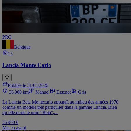
PRO
Belgique
15
Lancia Monte Carlo
Publiée le 31/03/2026
36 000 km
Manuel
Essence
Gris
La Lancia Beta Montecarlo apparaît au milieu des années 1970
comme un modèle très particulier dans la gamme Lancia. Bien
qu’elle porte le nom “Beta”,...
25 900 €
Mis en avant