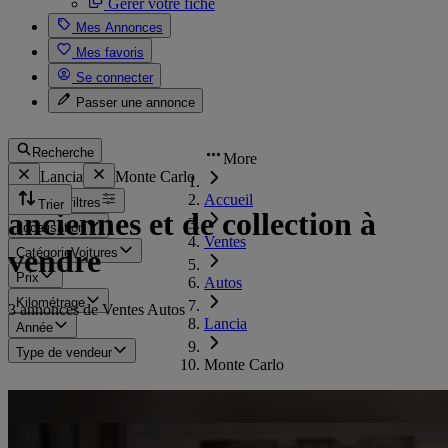
Gérer votre fiche
Mes Annonces
Mes favoris
Se connecter
Passer une annonce
Recherche
More
Lancia
Monte Carlo
Accueil
Tous les filtres
Trier
anciennes et de collection à
Localisation
Ventes
vendre
Catégorie
Voitures
Prix
Autos
Kilométrage
3 annonces de Ventes Autos
Lancia
Année
Type de vendeur
Monte Carlo