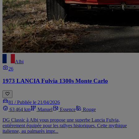
Albi
26
1973 LANCIA Fulvia 1300s Monte Carlo
81 /
Publiée le 21/04/2026
63 464 km
Manuel
Essence
Rouge
DG Classic à Albi vous propose une superbe Lancia Fulvia,
entièrement équipée pour les rallyes historiques. Cette mythique
italienne, au palmarès impr...