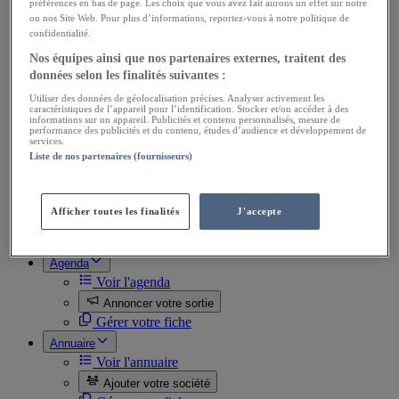
Ventes Utilitaires
préférences en bas de page. Les choix que vous avez fait aurons un effet sur notre
Ventes de pièces
ou nos Site Web. Pour plus d’informations, reportez-vous à notre politique de
confidentialité.
Achats Utilitaires
Achats de pièces
Nos équipes ainsi que nos partenaires externes, traitent des
Divers
données selon les finalités suivantes :
Ventes Docs, automobilia
Utiliser des données de géolocalisation précises. Analyser activement les
Achats Docs, automobilia
caractéristiques de l’appareil pour l’identification. Stocker et/ou accéder à des
Ventes Miniatures
informations sur un appareil. Publicités et contenu personnalisés, mesure de
performance des publicités et du contenu, études d’audience et développement de
Achats Miniatures
services.
Ventes Divers
Liste de nos partenaires (fournisseurs)
Achats Divers
Toutes les annonces
Passer une annonce
Afficher toutes les finalités
J'accepte
Gérer mes annonces
Mes favoris
Agenda
Voir l'agenda
Annoncer votre sortie
Gérer votre fiche
Annuaire
Voir l'annuaire
Ajouter votre société