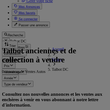
Gérer votre fiche
Mes Annonces
Mes favoris
Se connecter
Passer une annonce
Recherche
Talbot DC
Trier
Tous les filtres
Talbot anciennes et de
Accueil
Localisation
collection à vendre
Ventes
Catégorie
Prix
Talbot DC
0 annonces de Ventes Autos
Kilométrage
Année
Type de vendeur
Consultez nos nouvelles annonces et les ventes aux
enchères à venir en vous abonnant à notre lettre
d'information.