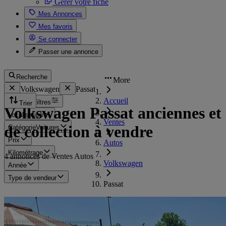
Gérer votre fiche
Mes Annonces
Mes favoris
Se connecter
Passer une annonce
Recherche
More
Volkswagen
Passat
Accueil
Tous les filtres
Trier
Volkswagen Passat anciennes et
Localisation
Ventes
de collection à vendre
Catégorie
Voitures
Prix
Autos
Kilométrage
4 annonces de Ventes Autos
Volkswagen
Année
Type de vendeur
Passat