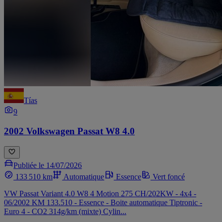
Tías
9
2002 Volkswagen Passat W8 4.0
Publiée le 14/07/2026
133 510 km
Automatique
Essence
Vert foncé
VW Passat Variant 4.0 W8 4 Motion 275 CH/202KW - 4x4 -
06/2002 KM 133.510 - Essence - Boite automatique Tiptronic -
Euro 4 - CO2 314g/km (mixte) Cylin...