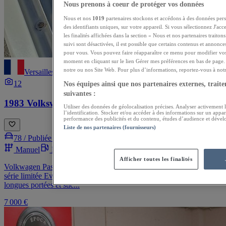
Nous prenons à coeur de protéger vos données
Nous et nos
1019
partenaires stockons et accédons à des données pers
des identifiants uniques, sur votre appareil. Si vous sélectionnez J'ac
les finalités affichées dans la section « Nous et nos partenaires traito
suivi sont désactivées, il est possible que certains contenus et annonce
pour vous. Vous pouvez faire réapparaître ce menu pour modifier vos
moment en cliquant sur le lien Gérer mes préférences en bas de page. 
notre ou nos Site Web. Pour plus d’informations, reportez-vous à notre
Versailles
12
Nos équipes ainsi que nos partenaires externes, traiten
suivantes :
1983 Volkswagen Passat R36
Utiliser des données de géolocalisation précises. Analyser activement l
l’identification. Stocker et/ou accéder à des informations sur un appar
performance des publicités et du contenu, études d’audience et dével
Liste de nos partenaires (fournisseurs)
78 /
Publiée le 09/07/2026
Manuel
Essence
Blanc
Afficher toutes les finalités
Volkwagen Passat C (Type b2/32b) Rare version coach 3 portes en
série limitée Evasion Look personnalisé (jantes noires, phares
longues portées et stic...
7 000 €