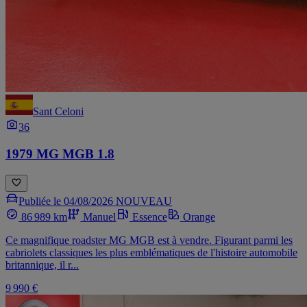
Sant Celoni
36
1979 MG MGB 1.8
Publiée le 04/08/2026
NOUVEAU
86 989 km
Manuel
Essence
Orange
Ce magnifique roadster MG MGB est à vendre. Figurant parmi les
cabriolets classiques les plus emblématiques de l'histoire automobile
britannique, il r...
9 990 €