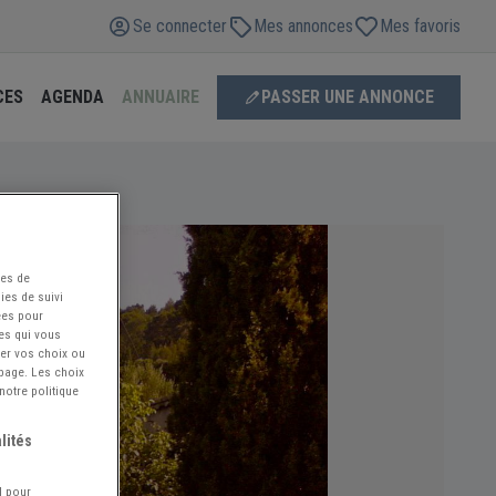
Se connecter
Mes annonces
Mes favoris
CES
AGENDA
ANNUAIRE
PASSER UNE ANNONCE
ées de
ies de suivi
ées pour
ces qui vous
ier vos choix ou
 page. Les choix
notre politique
lités
l pour