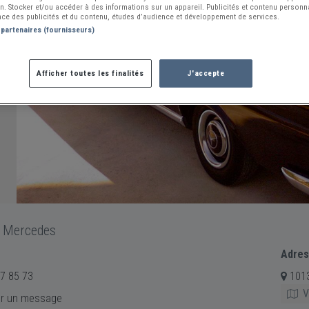
ion. Stocker et/ou accéder à des informations sur un appareil. Publicités et contenu person
ce des publicités et du contenu, études d’audience et développement de services.
 partenaires (fournisseurs)
Afficher toutes les finalités
J'accepte
s Mercedes
Adre
7 85 73
101
Vo
r un message