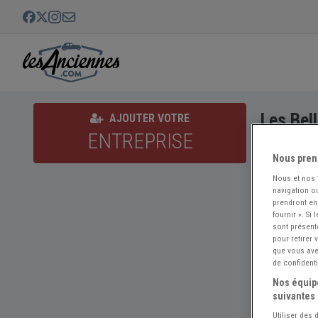
Les Bel
AJOUTER VOTRE
ENTREPRISE
Nous pren
Nous et nos
navigation ou
prendront en
fournir ». Si
sont présent
pour retirer
que vous avez
de confidenti
Nos équipe
suivantes 
Utiliser des