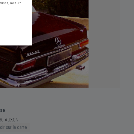
nalisés, mesure
sse
30 AUXON
ir sur la carte