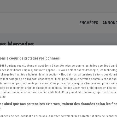
ENCHÈRES
ANNON
les Mercedes
ons à coeur de protéger vos données
1019
partenaires stockons et accédons à des données personnelles, telles que des donn
 des identifiants uniques, sur votre appareil. Si vous sélectionnez J'accepte, les technolog
 charge les finalités affichées dans la section « Nous et nos partenaires traitons des donn
 les technologies de suivi sont désactivées, il est possible que certains contenus et annon
és ne soient pas pertinents pour vous. Vous pouvez faire réapparaître ce menu pour modif
 votre consentement à tout moment en cliquant sur le lien Gérer mes préférences en bas de
 fait aurons un effet sur notre ou nos Site Web. Pour plus d’informations, reportez-vous à 
alité.
s ainsi que nos partenaires externes, traitent des données selon les fina
:
 données de géolocalisation précises. Analyser activement les caractéristiques de l’apparei