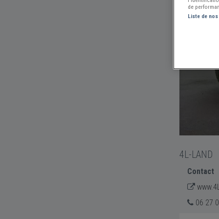
de performan
Liste de nos
4L-LAND
Contact
www.4
06 27 0