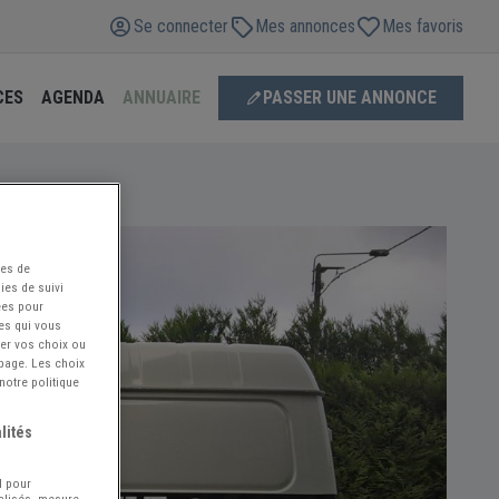
Se connecter
Mes annonces
Mes favoris
CES
AGENDA
ANNUAIRE
PASSER UNE ANNONCE
ées de
ies de suivi
ées pour
ces qui vous
ier vos choix ou
 page. Les choix
notre politique
lités
l pour
nalisés, mesure