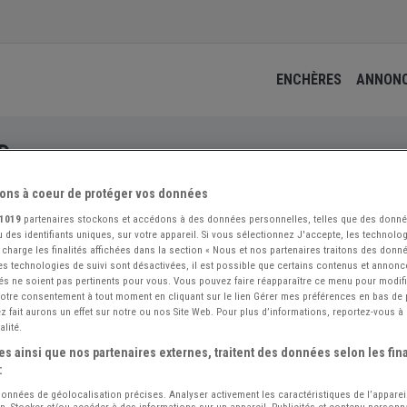
ENCHÈRES
ANNON
D
ons à coeur de protéger vos données
1019
partenaires stockons et accédons à des données personnelles, telles que des donn
 des identifiants uniques, sur votre appareil. Si vous sélectionnez J'accepte, les technolog
 charge les finalités affichées dans la section « Nous et nos partenaires traitons des donn
 les technologies de suivi sont désactivées, il est possible que certains contenus et annon
és ne soient pas pertinents pour vous. Vous pouvez faire réapparaître ce menu pour modif
 votre consentement à tout moment en cliquant sur le lien Gérer mes préférences en bas de
 fait aurons un effet sur notre ou nos Site Web. Pour plus d’informations, reportez-vous à 
alité.
s ainsi que nos partenaires externes, traitent des données selon les fina
:
 données de géolocalisation précises. Analyser activement les caractéristiques de l’apparei
ion. Stocker et/ou accéder à des informations sur un appareil. Publicités et contenu person