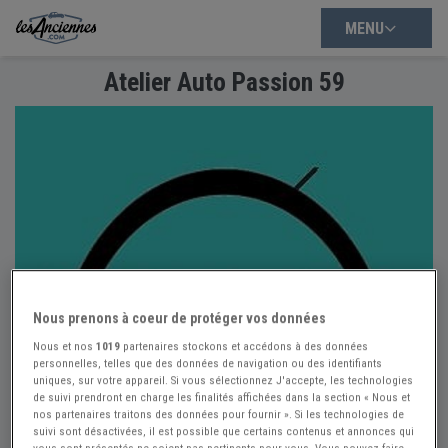
MENU
Atelier Auto Passion 59
Nous prenons à coeur de protéger vos données
Nous et nos
1019
partenaires stockons et accédons à des données
personnelles, telles que des données de navigation ou des identifiants
uniques, sur votre appareil. Si vous sélectionnez J'accepte, les technologies
de suivi prendront en charge les finalités affichées dans la section « Nous et
nos partenaires traitons des données pour fournir ». Si les technologies de
suivi sont désactivées, il est possible que certains contenus et annonces qui