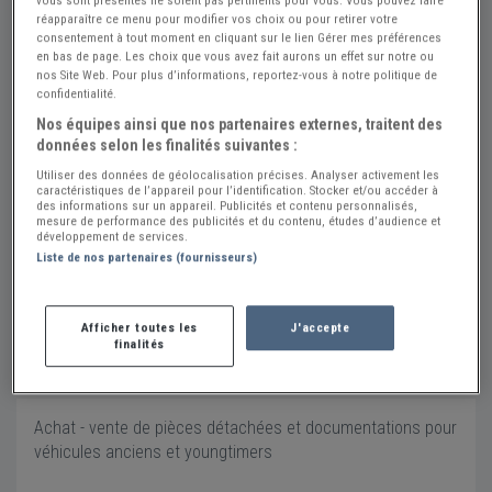
vous sont présentés ne soient pas pertinents pour vous. Vous pouvez faire
réapparaître ce menu pour modifier vos choix ou pour retirer votre
consentement à tout moment en cliquant sur le lien Gérer mes préférences
en bas de page. Les choix que vous avez fait aurons un effet sur notre ou
nos Site Web. Pour plus d’informations, reportez-vous à notre politique de
confidentialité.
Nos équipes ainsi que nos partenaires externes, traitent des
Atelier Auto Passion 59
données selon les finalités suivantes :
Utiliser des données de géolocalisation précises. Analyser activement les
Contact
caractéristiques de l’appareil pour l’identification. Stocker et/ou accéder à
des informations sur un appareil. Publicités et contenu personnalisés,
aap59.com
mesure de performance des publicités et du contenu, études d’audience et
développement de services.
Envoyer un message
Liste de nos partenaires (fournisseurs)
Adresse
100 Rue Pasteur
Afficher toutes les
J'accepte
59330 HAUTMONT
finalités
Voir sur la carte
Achat - vente de pièces détachées et documentations pour
véhicules anciens et youngtimers