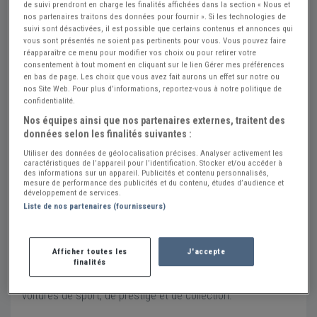
de suivi prendront en charge les finalités affichées dans la section « Nous et
Exigence Racing
nos partenaires traitons des données pour fournir ». Si les technologies de
suivi sont désactivées, il est possible que certains contenus et annonces qui
Contact
vous sont présentés ne soient pas pertinents pour vous. Vous pouvez faire
réapparaître ce menu pour modifier vos choix ou pour retirer votre
02 38 80 93 48
consentement à tout moment en cliquant sur le lien Gérer mes préférences
en bas de page. Les choix que vous avez fait aurons un effet sur notre ou
Envoyer un message
nos Site Web. Pour plus d’informations, reportez-vous à notre politique de
confidentialité.
Adresse
Nos équipes ainsi que nos partenaires externes, traitent des
10 rue des Guettes
données selon les finalités suivantes :
45140 INGRE
Utiliser des données de géolocalisation précises. Analyser activement les
caractéristiques de l’appareil pour l’identification. Stocker et/ou accéder à
Voir sur la carte
des informations sur un appareil. Publicités et contenu personnalisés,
mesure de performance des publicités et du contenu, études d’audience et
développement de services.
Exigence Racing est un atelier spécialisé en mécanique et
Liste de nos partenaires (fournisseurs)
préparation automobile, tenu par des passionnés, pour des
passionnés.
Afficher toutes les
J'accepte
finalités
Outre nos représentations officielles des marques Lotus et
Donkervoort, nous sommes également spécialisés en
voitures de sport, de prestige et de collection.