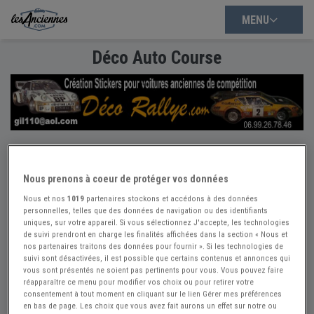
MENU
Déco Auto Course
Déco Auto Course
Nous prenons à coeur de protéger vos données
Contact
Nous et nos
1019
partenaires stockons et accédons à des données
personnelles, telles que des données de navigation ou des identifiants
decorallye.com/index.html
uniques, sur votre appareil. Si vous sélectionnez J'accepte, les technologies
de suivi prendront en charge les finalités affichées dans la section « Nous et
06 99 26 78 46
nos partenaires traitons des données pour fournir ». Si les technologies de
Envoyer un message
suivi sont désactivées, il est possible que certains contenus et annonces qui
vous sont présentés ne soient pas pertinents pour vous. Vous pouvez faire
réapparaître ce menu pour modifier vos choix ou pour retirer votre
Création de stickers pour décoration de voitures anciennes
consentement à tout moment en cliquant sur le lien Gérer mes préférences
en bas de page. Les choix que vous avez fait aurons un effet sur notre ou
de compétiion