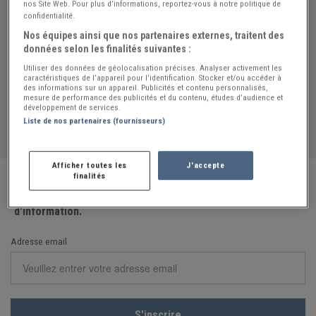
nos Site Web. Pour plus d’informations, reportez-vous à notre politique de
confidentialité.
Spécialités:
Auto
Nos équipes ainsi que nos partenaires externes, traitent des
données selon les finalités suivantes :
Utiliser des données de géolocalisation précises. Analyser activement les
caractéristiques de l’appareil pour l’identification. Stocker et/ou accéder à
Partager la fiche
des informations sur un appareil. Publicités et contenu personnalisés,
mesure de performance des publicités et du contenu, études d’audience et
développement de services.
Signaler une erreur
Liste de nos partenaires (fournisseurs)
Afficher toutes les
J'accepte
finalités
Consultez nos nouvelles annonces et les ventes aux
enchères à venir en vous abonnant à notre lettre
d'information.
Adresse email