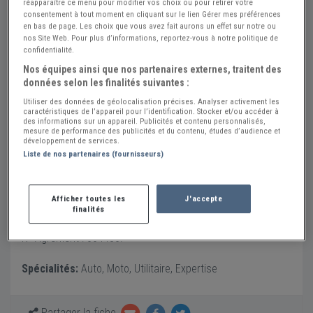
réapparaître ce menu pour modifier vos choix ou pour retirer votre
Contact
consentement à tout moment en cliquant sur le lien Gérer mes préférences
en bas de page. Les choix que vous avez fait aurons un effet sur notre ou
www.authentic-expert.com
nos Site Web. Pour plus d’informations, reportez-vous à notre politique de
confidentialité.
06 48 09 40 49
Nos équipes ainsi que nos partenaires externes, traitent des
Envoyer un message
données selon les finalités suivantes :
Adresse
Utiliser des données de géolocalisation précises. Analyser activement les
caractéristiques de l’appareil pour l’identification. Stocker et/ou accéder à
des informations sur un appareil. Publicités et contenu personnalisés,
Chemin Pinaquy dit Couma
mesure de performance des publicités et du contenu, études d’audience et
64990 URCUIT
développement de services.
Liste de nos partenaires (fournisseurs)
Voir sur la carte
Expert indépendant spécialiste des véhicules anciens
Afficher toutes les
J'accepte
(retro, collection, youngtimer), de prestige et de sport.
finalités
Expertise, estimation, conseil et suivi de restauration.
N° Agrément : 004480.
Spécialités:
Auto, Moto, Utilitaire, Expertise
Partager la fiche