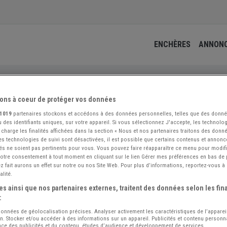
ENCHÈRES
ANNON
T CAR VINTAGE
ons à coeur de protéger vos données
1019
partenaires stockons et accédons à des données personnelles, telles que des donn
 des identifiants uniques, sur votre appareil. Si vous sélectionnez J'accepte, les technolog
 charge les finalités affichées dans la section « Nous et nos partenaires traitons des donn
 les technologies de suivi sont désactivées, il est possible que certains contenus et annon
és ne soient pas pertinents pour vous. Vous pouvez faire réapparaître ce menu pour modif
 votre consentement à tout moment en cliquant sur le lien Gérer mes préférences en bas de
 fait aurons un effet sur notre ou nos Site Web. Pour plus d’informations, reportez-vous à 
alité.
s ainsi que nos partenaires externes, traitent des données selon les fina
:
 données de géolocalisation précises. Analyser activement les caractéristiques de l’apparei
ion. Stocker et/ou accéder à des informations sur un appareil. Publicités et contenu person
ce des publicités et du contenu, études d’audience et développement de services.