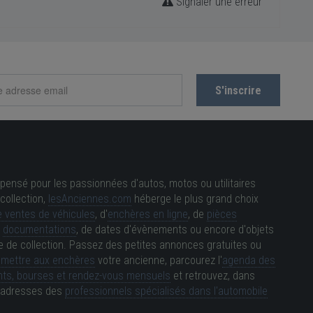
Signaler une erreur
pensé pour les passionnées d'autos, motos ou utilitaires
collection,
lesAnciennes.com
héberge le plus grand choix
 ventes de véhicules
, d'
enchères en ligne
, de
pièces
e
documentations
, de dates d'évènements ou encore d'objets
e de collection. Passez des petites annonces gratuites ou
e
mettre aux enchères
votre ancienne, parcourez l'
agenda des
ts, bourses et rendez-vous mensuels
et retrouvez, dans
es adresses des
professionnels spécialisés dans l'automobile