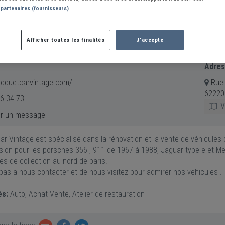
 partenaires (fournisseurs)
Afficher toutes les finalités
J'accepte
CAR VINTAGE
Adre
cquetcarvintage.com/
Rue 
62220
6 34 73
Vo
r un message
r Vintage est spécialisé dans la rénovation et la vente de véhicules 
sion pour les porsches 356 , 911 de 1967 à 1988, Jaguar type e et M
es de collection au nord de paris.
pas a nous contacter et de nous visitez pour admirer nos vehicules .
és:
Auto, Achat-Vente, Atelier de restauration