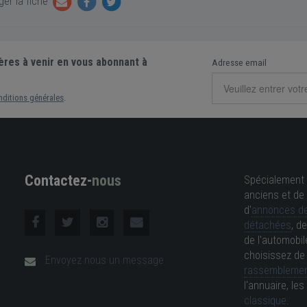
er la fiche
ères à venir en vous abonnant à
Adresse email
nditions générales
.
Contactez-
nous
Spécialement 
anciens et de 
d'
annonces de
détachées
, d
de l'automobil
choisissez d
Envoyez nous un message
rassemblemen
l'annuaire, l
classique
.