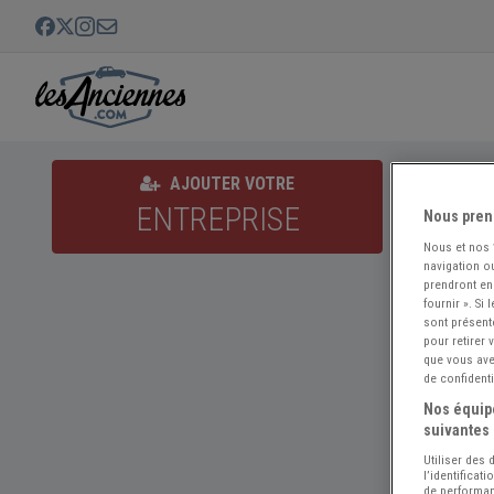
TACQUE
AJOUTER VOTRE
ENTREPRISE
Nous pren
Nous et nos
navigation ou
prendront en
fournir ». Si
sont présent
pour retirer
que vous avez
de confidenti
Nos équipe
suivantes 
Utiliser des
l’identificat
de performan