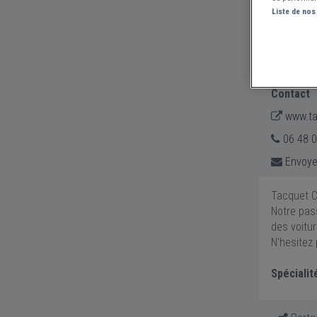
Liste de nos
TACQUET 
Contact
www.ta
06 48 0
Envoye
Tacquet Ca
Notre pas
des voitur
N'hesitez 
Spécialit