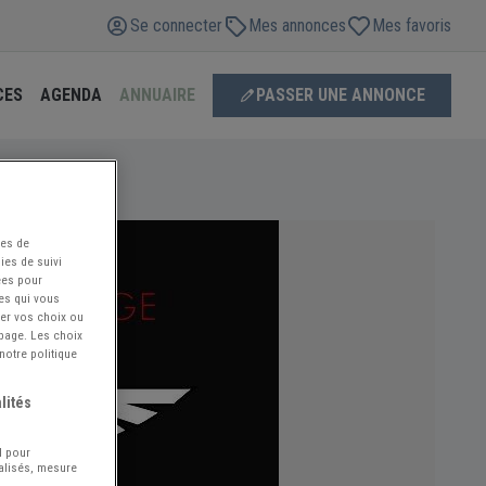
Se connecter
Mes annonces
Mes favoris
CES
AGENDA
ANNUAIRE
PASSER UNE ANNONCE
ées de
ies de suivi
ées pour
ces qui vous
ier vos choix ou
 page. Les choix
notre politique
lités
l pour
nalisés, mesure