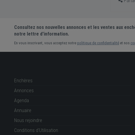
Partag
Consultez nos nouvelles annonces et les ventes aux ench
notre lettre d'information.
En vous inscrivant, vous acceptez notre
politique de confidentialité
et nos
co
Enchères
Annonces
Agenda
Annuaire
Nous rejoindre
Conditions d'Utilisation