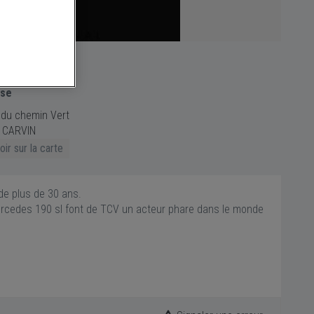
sse
du chemin Vert
 CARVIN
ir sur la carte
de plus de 30 ans.
ercedes 190 sl font de TCV un acteur phare dans le monde