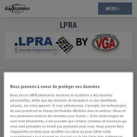
MENU
LPRA
LPRA
Contact
Nous prenons à coeur de protéger vos données
www.lpracingautosport.fr
Nous et nos
1019
partenaires stockons et accédons à des données
personnelles, telles que des données de navigation ou des identifiants
06 62 21 23 38
uniques, sur votre appareil. Si vous sélectionnez J'accepte, les technologies
de suivi prendront en charge les finalités affichées dans la section « Nous et
Envoyer un message
nos partenaires traitons des données pour fournir ». Si les technologies de
suivi sont désactivées, il est possible que certains contenus et annonces qui
Adresse
vous sont présentés ne soient pas pertinents pour vous. Vous pouvez faire
réapparaître ce menu pour modifier vos choix ou pour retirer votre
27 RUE DE MONTARGIS
consentement à tout moment en cliquant sur le lien Gérer mes préférences