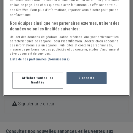
45290 VARENNES-CHANGY
en bas de page. Les choix que vous avez fait aurons un effet sur notre ou
nos Site Web. Pour plus d’informations, reportez-vous à notre politique de
Voir sur la carte
confidentialité.
Nos équipes ainsi que nos partenaires externes, traitent des
Varennes Garage Auto vous offre ses services Entretiens;
données selon les finalités suivantes :
Réparations mécaniques pour votre belle.
Utiliser des données de géolocalisation précises. Analyser activement les
Pôle dédié à la prise en charge de votre véhicule, dans les
caractéristiques de l’appareil pour l’identification. Stocker et/ou accéder à
des informations sur un appareil. Publicités et contenu personnalisés,
meilleurs conditions.
mesure de performance des publicités et du contenu, études d’audience et
développement de services.
Spécialités:
Auto, Utilitaire, Atelier de restauration,
Liste de nos partenaires (fournisseurs)
Mécanique générale, Rénovation de pièces, Transport,
Entretien
Afficher toutes les
J'accepte
finalités
Partager la fiche
Signaler une erreur
Consultez nos nouvelles annonces et les ventes aux