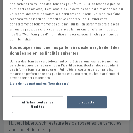
nos partenaires traitons des données pour fournir ». Si les technologies de
03 88 61 70 24
suivi sont désactivées, il est possible que certains contenus et annonces qui
vous sont présentés ne soient pas pertinents pour vous. Vous pouvez faire
Envoyer un message
réapparaître ce menu pour modifier vos choix ou pour retirer votre
consentement à tout moment en cliquant sur le lien Gérer mes préférences
Adresse
en bas de page. Les choix que vous avez fait aurons un effet sur notre ou
nos Site Web. Pour plus d’informations, reportez-vous à notre politique de
2, rue du Rhin Napoléon
confidentialité.
67000 Strasbourg
Nos équipes ainsi que nos partenaires externes, traitent des
Voir sur la carte
données selon les finalités suivantes :
Utiliser des données de géolocalisation précises. Analyser activement les
Carrossier automobile Tôlier formeur.
caractéristiques de l’appareil pour l’identification. Stocker et/ou accéder à
des informations sur un appareil. Publicités et contenu personnalisés,
Restauration conservation de vehicules d'époque et
mesure de performance des publicités et du contenu, études d’audience et
historique.
développement de services.
Atelier de peinture Classic Car Colors.
Liste de nos partenaires (fournisseurs)
Menuiserie automobile.
Travaux des métaux en feuilles, acier, alu, cuivre, étain, inox,
Afficher toutes les
J'accepte
laiton, zinc.
finalités
Installé à Strasbourg en Alsace depuis plus de 30 ans
Hubert Haberbusch restaure les carrosseries de véhicules
anciens et de prestige.