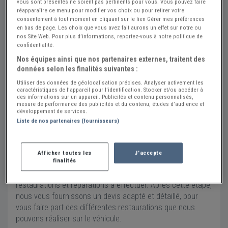
Envoyer un message
vous sont présentés ne soient pas pertinents pour vous. Vous pouvez faire
réapparaître ce menu pour modifier vos choix ou pour retirer votre
Adresse
consentement à tout moment en cliquant sur le lien Gérer mes préférences
en bas de page. Les choix que vous avez fait aurons un effet sur notre ou
435 Rue du Grand Gigognan
nos Site Web. Pour plus d’informations, reportez-vous à notre politique de
84000 AVIGNON
confidentialité.
Voir sur la carte
Nos équipes ainsi que nos partenaires externes, traitent des
données selon les finalités suivantes :
Utiliser des données de géolocalisation précises. Analyser activement les
RESTAURATION, ACHAT ET VENTE DE VÉHICULES ANCIENS
caractéristiques de l’appareil pour l’identification. Stocker et/ou accéder à
À AVIGNON
des informations sur un appareil. Publicités et contenu personnalisés,
mesure de performance des publicités et du contenu, études d’audience et
L’entretien, la réparation et la restauration de véhicules
développement de services.
anciens demandent de nombreux savoir-faire techniques et
Liste de nos partenaires (fournisseurs)
des connaissances précises. Dès l’arrivée de vos voitures
et véhicules d’époque dans notre établissement
automobile, nous procédons à leur contrôle minutieux. Du
Afficher toutes les
J'accepte
finalités
châssis à la carrosserie en passant par les intérieurs, nous
faisons un bilan complet de l’état du véhicule et des
restaurations et réparations à effectuer. Après cette étape,
nous vous fournissons un devis adapté et détaillé, pour
vous faire part des différentes restaurations que nous
pouvons réaliser sur le véhicule.