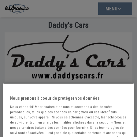
MENU
Daddy's Cars
Daddy's Cars
Nous prenons à coeur de protéger vos données
Nous et nos
1019
partenaires stockons et accédons à des données
Contact
personnelles, telles que des données de navigation ou des identifiants
uniques, sur votre appareil. Si vous sélectionnez J'accepte, les technologies
www.daddyscars.fr
de suivi prendront en charge les finalités affichées dans la section « Nous et
06 75 06 56 02
nos partenaires traitons des données pour fournir ». Si les technologies de
suivi sont désactivées, il est possible que certains contenus et annonces qui